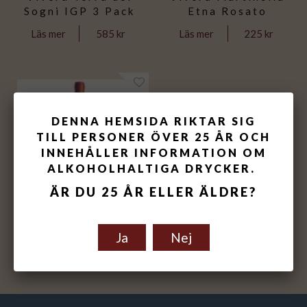
Sogni IGP 3 Pack
Etna Rosato
585 kr
225 kr
Läs mer
Läs mer
DENNA HEMSIDA RIKTAR SIG
TILL PERSONER ÖVER 25 ÅR OCH
INNEHÅLLER INFORMATION OM
ALKOHOLHALTIGA DRYCKER.
ÄR DU 25 ÅR ELLER ÄLDRE?
Vivera Terra dei
Sogni IGP
Ja
Nej
195 kr
Läs mer