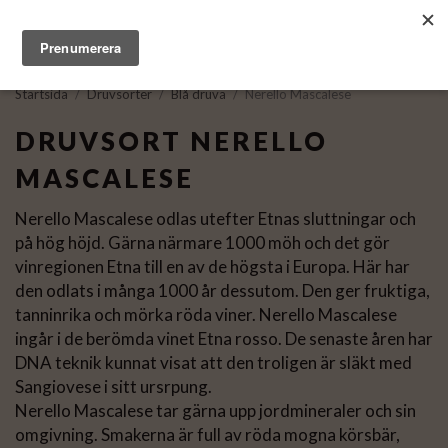
Startsida
/
Druvsorter
/
Blå druva
/
Nerello Mascalese
DRUVSORT NERELLO
MASCALESE
Nerello Mascalese odlas utefter Etnas sluttningar och
på hög höjd. Gärna närmare 1000 möh och det gör
vinregionen Etna till en av de högsta i Europa. Här har
den odlats i många 1000 år dessutom. Den ger fruktiga,
tanninrika och mörka röda viner. Nerello Mascalese
ingår i de berömda vinet Etna rosso. De senaste åren har
DNA teknik kunnat visat att den troligen är släkt med
Sangiovese i sitt ursrpung.
Nerello Mascalese tar gärna upp jordmineraler och sin
omgivning. Smakerna är full av röda mogna körsbär,