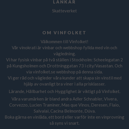
LÄNKAR
Skatteverket
OM VINFOLKET
Välkommen till Vinfolket!
Vår vinokrati är vinbar och webbshop fyllda med vin och
vägledning.
Vi har fysisk vinbar på två ställen i Stockholm: Scheelegatan 2
på Kungsholmen och Drottninggatan 73 i city/Vasastan. Och
via vinfolket.se webbshop på denna sida.
Vi ger råd och vägleder våra kunder att skapa sin vinstil med
hjälp av ovanligt bra viner i alla prisklasser.
Lärande, Hållbarhet och Hygglighet är viktigt på Vinfolket.
Våra varumärken är bland andra Adler Schnabler, Vivera,
Corvezzo, Lucien Traminer, Mas que Vinos, Deresen, Flaio,
Salvalai, Cacina Belmonte, Dúva.
Boka gärna en vinlåda, ett bord eller varför inte en vinprovning
så syns vi snart.