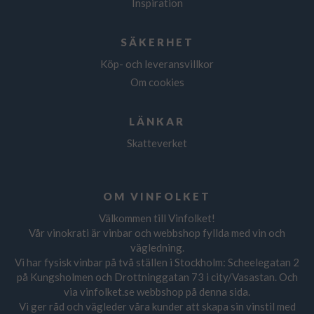
Inspiration
SÄKERHET
Köp- och leveransvillkor
Om cookies
LÄNKAR
Skatteverket
OM VINFOLKET
Välkommen till Vinfolket!
Vår vinokrati är vinbar och webbshop fyllda med vin och
vägledning.
Vi har fysisk vinbar på två ställen i Stockholm: Scheelegatan 2
på Kungsholmen och Drottninggatan 73 i city/Vasastan. Och
via vinfolket.se webbshop på denna sida.
Vi ger råd och vägleder våra kunder att skapa sin vinstil med