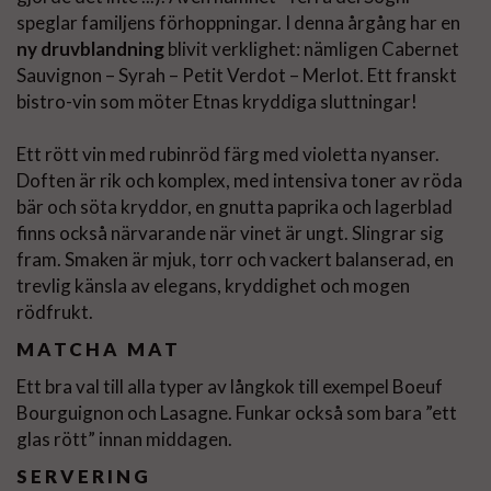
speglar familjens förhoppningar. I denna årgång har en
ny druvblandning
blivit verklighet: nämligen Cabernet
Sauvignon – Syrah – Petit Verdot – Merlot. Ett franskt
bistro-vin som möter Etnas kryddiga sluttningar!
Ett rött vin med rubinröd färg med violetta nyanser.
Doften är rik och komplex, med intensiva toner av röda
bär och söta kryddor, en gnutta paprika och lagerblad
finns också närvarande när vinet är ungt. Slingrar sig
fram. Smaken är mjuk, torr och vackert balanserad, en
trevlig känsla av elegans, kryddighet och mogen
rödfrukt.
MATCHA MAT
Ett bra val till alla typer av långkok till exempel Boeuf
Bourguignon och Lasagne. Funkar också som bara ”ett
glas rött” innan middagen.
SERVERING