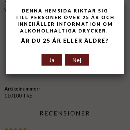
vingården – och vin.
Vivera Terra dei Sogni Sicilia Rosso on Vivino
DENNA HEMSIDA RIKTAR SIG
TILL PERSONER ÖVER 25 ÅR OCH
INNEHÅLLER INFORMATION OM
ALKOHOLHALTIGA DRYCKER.
ÄR DU 25 ÅR ELLER ÄLDRE?
Ja
Nej
Spara som favorit
Artikelnummer:
110100-TRE
RECENSIONER