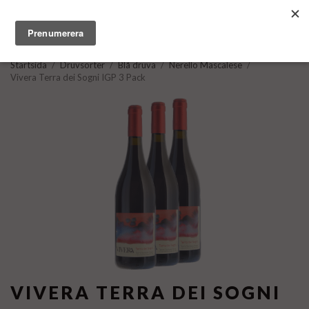
Startsida
/
Druvsorter
/
Blå druva
/
Nerello Mascalese
/
Vivera Terra dei Sogni IGP 3 Pack
VIVERA TERRA DEI SOGNI