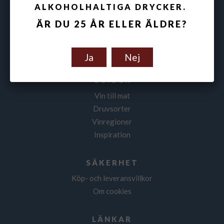
ALKOHOLHALTIGA DRYCKER.
Om oss
ÄR DU 25 ÅR ELLER ÄLDRE?
Kontakta oss
Nyheter
Nyhetsbrev
Ja
Nej
GUIDER
Vin till mat
Druvsorter
Vinregioner
Inspiration
SÄKERHET
Köp- och leveransvillkor
Om cookies
LÄNKAR