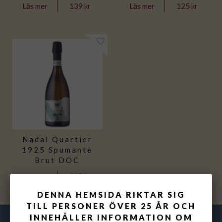
139 kr
125 kr
Läs mer
Läs mer
Nadal Quartier
1925 Spumante
Brut DOC
119 kr
Läs mer
DENNA HEMSIDA RIKTAR SIG
TILL PERSONER ÖVER 25 ÅR OCH
INNEHÅLLER INFORMATION OM
VINFOLKET