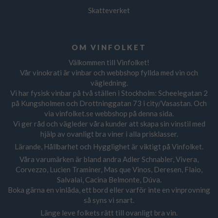
Skatteverket
OM VINFOLKET
Välkommen till Vinfolket!
Vår vinokrati är vinbar och webbshop fyllda med vin och
vägledning.
Vi har fysisk vinbar på två ställen i Stockholm: Scheelegatan 2
på Kungsholmen och Drottninggatan 73 i city/Vasastan. Och
via vinfolket.se webbshop på denna sida.
Vi ger råd och vägleder våra kunder att skapa sin vinstil med
hjälp av ovanligt bra viner i alla prisklasser.
Lärande, Hållbarhet och Hygglighet är viktigt på Vinfolket.
Våra varumärken är bland andra Adler Schnabler, Vivera,
Corvezzo, Lucien Traminer, Mas que Vinos, Deresen, Flaio,
Salvalai, Cacina Belmonte, Dúva.
Boka gärna en vinlåda, ett bord eller varför inte en vinprovning
så syns vi snart.
Länge leve folkets rätt till ovanligt bra vin.