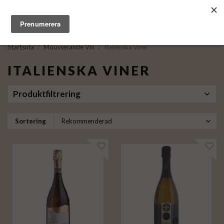
Startsida
/
Mousserande Vin
/
Italienska viner
ITALIENSKA VINER
Produktfiltrering
Sortering