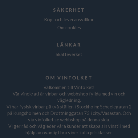
SÄKERHET
Köp- och leveransvillkor
Om cookies
LÄNKAR
Skatteverket
OM VINFOLKET
Välkommen till Vinfolket!
Vår vinokrati är vinbar och webbshop fyllda med vin och
vägledning.
Vi har fysisk vinbar på två ställen i Stockholm: Scheelegatan 2
på Kungsholmen och Drottninggatan 73 i city/Vasastan. Och
via vinfolket.se webbshop på denna sida.
Vi ger råd och vägleder våra kunder att skapa sin vinstil med
hjälp av ovanligt bra viner i alla prisklasser.