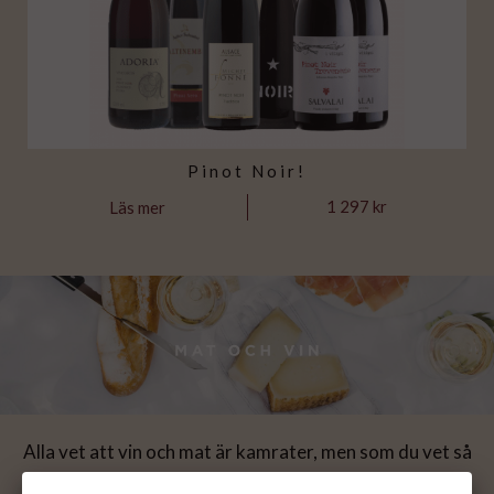
Pinot Noir!
1 297 kr
Läs mer
Alla vet att vin och mat är kamrater, men som du vet så
finns det bättre och sämre. Sura kamrater leka bäst