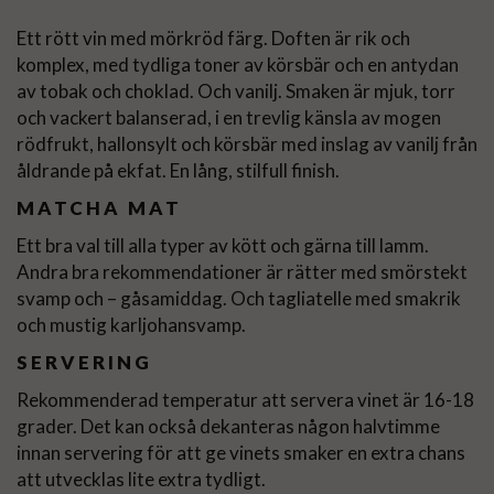
Ett rött vin med mörkröd färg. Doften är rik och
komplex, med tydliga toner av körsbär och en antydan
av tobak och choklad. Och vanilj. Smaken är mjuk, torr
och vackert balanserad, i en trevlig känsla av mogen
rödfrukt, hallonsylt och körsbär med inslag av vanilj från
åldrande på ekfat. En lång, stilfull finish.
MATCHA MAT
Ett bra val till alla typer av kött och gärna till lamm.
Andra bra rekommendationer är rätter med smörstekt
svamp och – gåsamiddag. Och tagliatelle med smakrik
och mustig karljohansvamp.
SERVERING
Rekommenderad temperatur att servera vinet är 16-18
grader. Det kan också dekanteras någon halvtimme
innan servering för att ge vinets smaker en extra chans
att utvecklas lite extra tydligt.