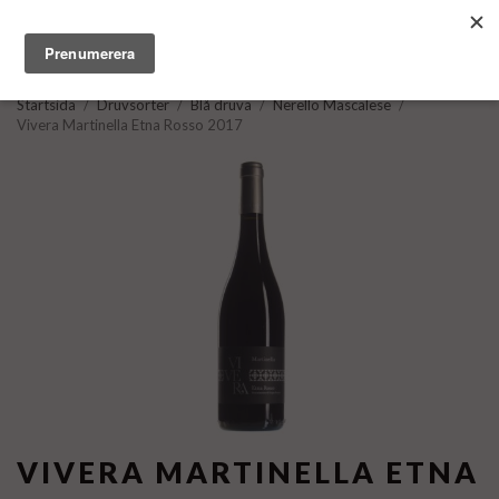
Startsida
/
Druvsorter
/
Blå druva
/
Nerello Mascalese
/
Vivera Martinella Etna Rosso 2017
VIVERA MARTINELLA ETNA