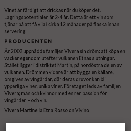
Vinet är färdigt att drickas när du köper det.
Lagringspotentialen är 2-4 år. Detta är ett vin som
tjänar på att få vila i cirka 12 månader på flaska innan
servering.
PRODUCENTEN
År 2002 uppnådde familjen Vivera sin dröm: att köpa en
vacker egendom utefter vulkanen Etnas slutningar.
Stället ligger i distriktet Martin, på nordöstra delen av
vulkanen. Drömmen vidare är att bygga en källare,
omgiven av vingårdar, där deras druvor kan bli
ypperliga viner, unika viner. Företaget leds av familjen
Vivera; män och kvinnor med en ren passion för
vingården – och vin.
Vivera Martinella Etna Rosso on Vivino