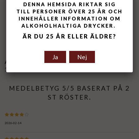
DENNA HEMSIDA RIKTAR SIG
TILL PERSONER ÖVER 25 ÅR OCH
INNEHÅLLER INFORMATION OM
ALKOHOLHALTIGA DRYCKER.
ÄR DU 25 ÅR ELLER ÄLDRE?
Spara som favorit
Ja
Nej
Artikelnummer:
110102-17
MEDELBETYG
5
/5 BASERAT PÅ
2
ST RÖSTER.
2026-02-14