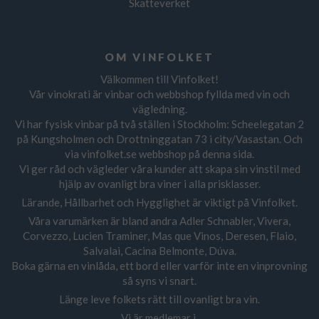
Skatteverket
OM VINFOLKET
Välkommen till Vinfolket!
Vår vinokrati är vinbar och webbshop fyllda med vin och
vägledning.
Vi har fysisk vinbar på två ställen i Stockholm: Scheelegatan 2
på Kungsholmen och Drottninggatan 73 i city/Vasastan. Och
via vinfolket.se webbshop på denna sida.
Vi ger råd och vägleder våra kunder att skapa sin vinstil med
hjälp av ovanligt bra viner i alla prisklasser.
Lärande, Hållbarhet och Hygglighet är viktigt på Vinfolket.
Våra varumärken är bland andra Adler Schnabler, Vivera,
Corvezzo, Lucien Traminer, Mas que Vinos, Deresen, Flaio,
Salvalai, Cacina Belmonte, Dúva.
Boka gärna en vinlåda, ett bord eller varför inte en vinprovning
så syns vi snart.
Länge leve folkets rätt till ovanligt bra vin.
Vi är medlemar i