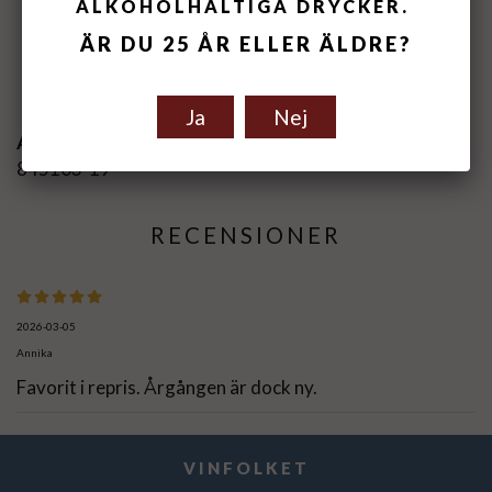
ALKOHOLHALTIGA DRYCKER.
ÄR DU 25 ÅR ELLER ÄLDRE?
Spara som favorit
Ja
Nej
Artikelnummer:
845103-19
RECENSIONER
2026-03-05
Annika
Favorit i repris. Årgången är dock ny.
VINFOLKET