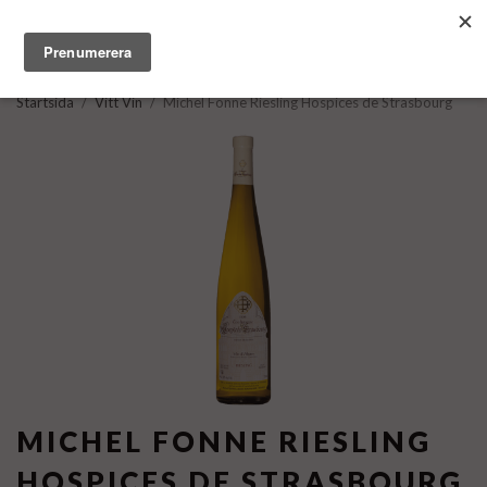
Startsida
/
Vitt Vin
/
Michel Fonne Riesling Hospices de Strasbourg
MICHEL FONNE RIESLING
HOSPICES DE STRASBOURG