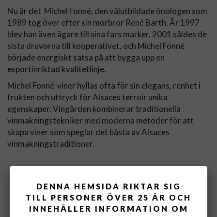
Nu är det Michel Fonné, den välutbildade önologen som
1989 tog över efter sin morbror René Barth. År 1997
blev han även ägare till sina fars marker. 2001 såldes de
sista druvorna till kooperativet, och Michel Fonné
började energiskt satsa på att bygga upp en
exportinriktad kvalitetlinje.
Michel Fonné-viner hyllas ofta för sin elegans, renhet i
frukten och uttryck för Alsaces terroir unika
egenskaper. Vingården kombinerar traditionella
vinmakningstekniker med moderna metoder för att
skapa viner som speglar det bästa av Alsaces
vinmakningstraditioner.
DENNA HEMSIDA RIKTAR SIG
TILL PERSONER ÖVER 25 ÅR OCH
INNEHÅLLER INFORMATION OM