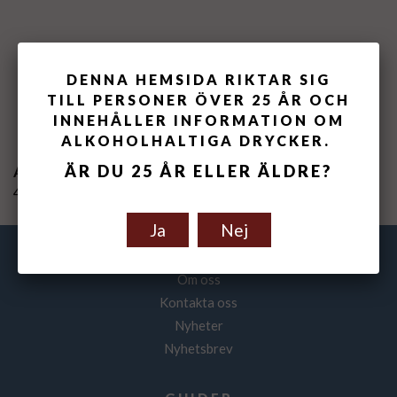
DENNA HEMSIDA RIKTAR SIG
Spara som favorit
TILL PERSONER ÖVER 25 ÅR OCH
INNEHÅLLER INFORMATION OM
ALKOHOLHALTIGA DRYCKER.
ÄR DU 25 ÅR ELLER ÄLDRE?
Artikelnummer:
410101-20
Ja
Nej
VINFOLKET
Om oss
Kontakta oss
Nyheter
Nyhetsbrev