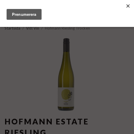
Startsida
/
Vitt Vin
/
Hofmann Riesling Trocken
HOFMANN ESTATE
RIESLING