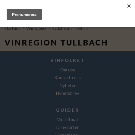
Startsida
/
Vinregioner
/
Sydafrika
/
Tullbach
VINREGION TULLBACH
VINFOLKET
Om oss
Kontakta oss
Nyheter
Nyhetsbrev
GUIDER
Vin till mat
Druvsorter