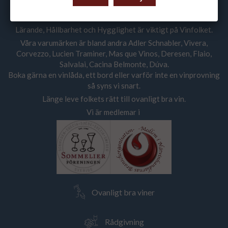
Vi ger råd och vägleder våra kunder att skapa sin vinstil med
hjälp av ovanligt bra viner i alla prisklasser.
Lärande, Hållbarhet och Hygglighet är viktigt på Vinfolket.
Våra varumärken är bland andra Adler Schnabler, Vivera,
Corvezzo, Lucien Traminer, Mas que Vinos, Deresen, Flaio,
Salvalai, Cacina Belmonte, Dúva.
Boka gärna en vinlåda, ett bord eller varför inte en vinprovning
så syns vi snart.
Länge leve folkets rätt till ovanligt bra vin.
Vi är medlemar i
Ovanligt bra viner
Rådgivning