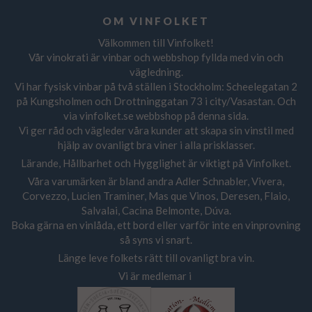
OM VINFOLKET
Välkommen till Vinfolket!
Vår vinokrati är vinbar och webbshop fyllda med vin och
vägledning.
Vi har fysisk vinbar på två ställen i Stockholm: Scheelegatan 2
på Kungsholmen och Drottninggatan 73 i city/Vasastan. Och
via vinfolket.se webbshop på denna sida.
Vi ger råd och vägleder våra kunder att skapa sin vinstil med
hjälp av ovanligt bra viner i alla prisklasser.
Lärande, Hållbarhet och Hygglighet är viktigt på Vinfolket.
Våra varumärken är bland andra Adler Schnabler, Vivera,
Corvezzo, Lucien Traminer, Mas que Vinos, Deresen, Flaio,
Salvalai, Cacina Belmonte, Dúva.
Boka gärna en vinlåda, ett bord eller varför inte en vinprovning
så syns vi snart.
Länge leve folkets rätt till ovanligt bra vin.
Vi är medlemar i