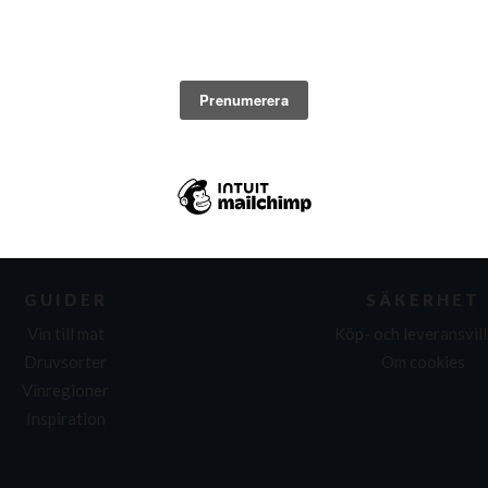
fräschör.
GUIDER
SÄKERHET
Vin till mat
Köp- och leveransvil
Druvsorter
Om cookies
Vinregioner
Inspiration