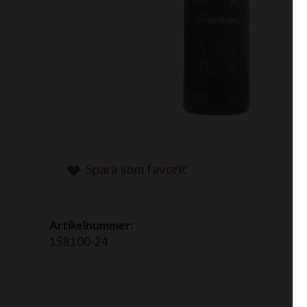
Spara som favorit
Artikelnummer:
158100-24