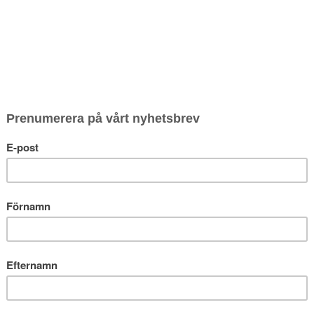
Bevaka produkt
Ange din e-postadress nedan så meddelar vi 
sparas i upp till 180 dagar.
Bev
Produktbeskrivning:
Djup rubinröd färg vilket hintar om vin med 
viol,körsbär, lakrtis och läder. I munnen k
tanniner.
Matcha mat
Ett bra val till alla typer av kött till exemp
SERVERING
Rekommenderad temperatur att servera vin
någon halvtimme innan servering för att ge 
extra tydligt.