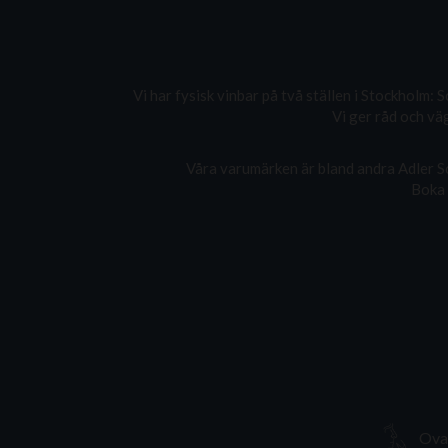
Vi har fysisk vinbar på två ställen i Stockholm
Vi ger råd och väg
Våra varumärken är bland andra Adler Sc
Boka 
Ovan