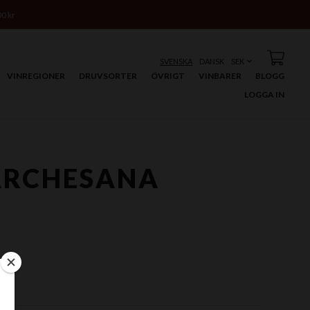
00 kr
SVENSKA
DANSK
VINREGIONER
DRUVSORTER
ÖVRIGT
VINBARER
BLOGG
LOGGA IN
ARCHESANA