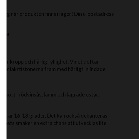
dig när produkten finns i lager! Din e-postadress
aka
stor kropp och härlig fyllighet. Vinet doftar
ommer lakrtistonerna fram med härligt inlindade
el nötkött i rödvinsås, lamm och lagrade ostar.
et är 16-18 grader. Det kan också dekanteras
vinets smaker en extra chans att utvecklas lite