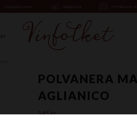
Ovanligt bra viner
Rådgivning
Fri frakt över 8
KET
anico
POLVANERA M
AGLIANICO
145 kr
Finns ej i lagret