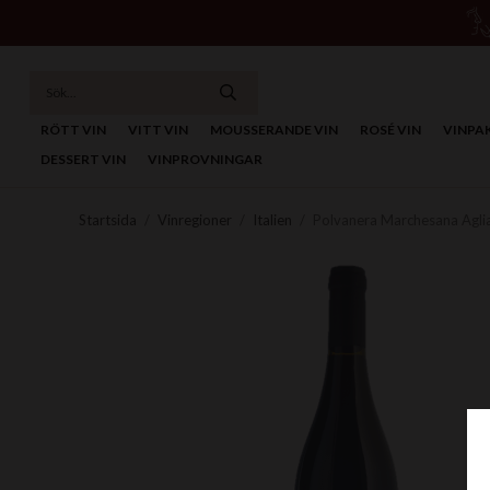
RÖTT VIN
VITT VIN
MOUSSERANDE VIN
ROSÉ VIN
VINPA
DESSERT VIN
VINPROVNINGAR
Startsida
/
Vinregioner
/
Italien
/
Polvanera Marchesana Agli