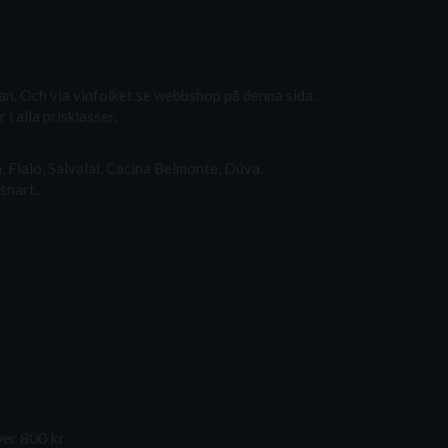
an. Och via vinfolket.se webbshop på denna sida.
i alla prisklasser.
 Flaio, Salvalai, Cacina Belmonte, Dúva.
snart.
ver 800 kr