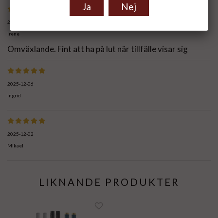
Ja
Nej
2025-12-12
Irene
Omväxlande. Fint att ha på lut när tillfälle visar sig
2025-12-06
Ingrid
2025-12-02
Mikael
LIKNANDE PRODUKTER