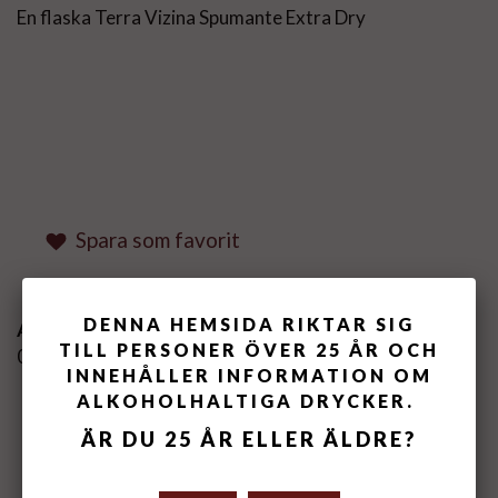
En flaska Terra Vizina Spumante Extra Dry
Spara som favorit
DENNA HEMSIDA RIKTAR SIG
Artikelnummer:
TILL PERSONER ÖVER 25 ÅR OCH
000100-XX
INNEHÅLLER INFORMATION OM
ALKOHOLHALTIGA DRYCKER.
MEDELBETYG
5
/5 BASERAT PÅ
3
ÄR DU 25 ÅR ELLER ÄLDRE?
ST RÖSTER.