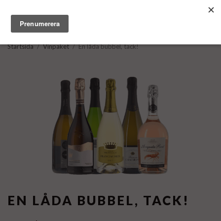
Startsida
/
Vinpaket
/
En låda bubbel, tack!
EN LÅDA BUBBEL, TACK!