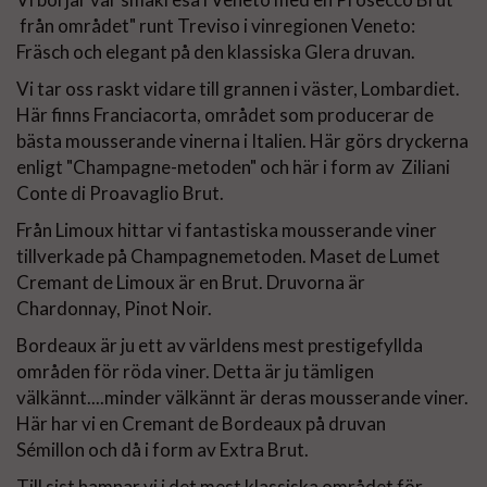
från området" runt Treviso i vinregionen Veneto:
Fräsch och elegant på den klassiska Glera druvan.
Vi tar oss raskt vidare till grannen i väster, Lombardiet.
Här finns Franciacorta, området som producerar de
bästa mousserande vinerna i Italien. Här görs dryckerna
enligt "Champagne-metoden" och här i form av Ziliani
Conte di Proavaglio Brut.
Från Limoux hittar vi fantastiska mousserande viner
tillverkade på Champagnemetoden. Maset de Lumet
Cremant de Limoux är en Brut. Druvorna är
Chardonnay, Pinot Noir.
Bordeaux är ju ett av världens mest prestigefyllda
områden för röda viner. Detta är ju tämligen
välkännt....minder välkännt är deras mousserande viner.
Här har vi en Cremant de Bordeaux på druvan
Sémillon och då i form av Extra Brut.
Till sist hamnar vi i det mest klassiska området för