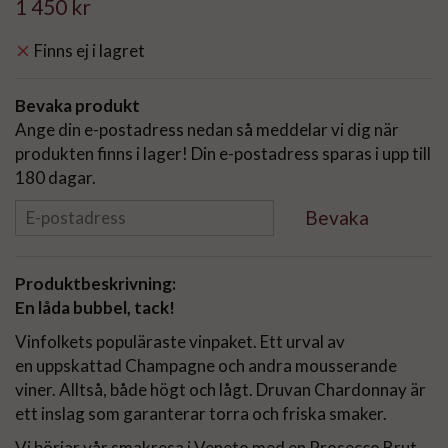
1 450 kr
Finns ej i lagret
Bevaka produkt
Ange din e-postadress nedan så meddelar vi dig när
produkten finns i lager! Din e-postadress sparas i upp till
180 dagar.
Bevaka
Produktbeskrivning:
En låda bubbel, tack!
Vinfolkets populäraste vinpaket. Ett urval av
en uppskattad Champagne och andra mousserande
viner. Alltså, både högt och lågt. Druvan Chardonnay är
ett inslag som garanterar torra och friska smaker.
Vi börjar vår smakresa i Veneto med en Prosecco Brut