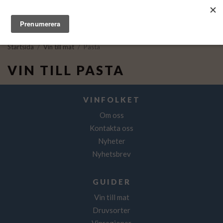
Startsida
/
Vin till mat
/
Pasta
VIN TILL PASTA
VINFOLKET
Om oss
Kontakta oss
Nyheter
Nyhetsbrev
GUIDER
Vin till mat
Druvsorter