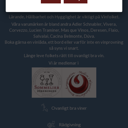
Vi ger råd och vägleder våra kunder att skapa sin vinstil med
hjälp av ovanligt bra viner i alla prisklasser.
Lärande, Hållbarhet och Hygglighet är viktigt på Vinfolket.
Våra varumärken är bland andra Adler Schnabler, Vivera,
Corvezzo, Lucien Traminer, Mas que Vinos, Deresen, Flaio,
Salvalai, Cacina Belmonte, Dúva.
Boka gärna en vinlåda, ett bord eller varför inte en vinprovning
så syns vi snart.
Länge leve folkets rätt till ovanligt bra vin.
Vi är medlemar i
Ovanligt bra viner
Rådgivning