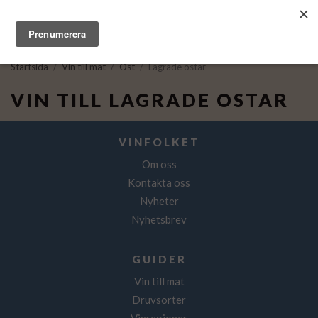
Startsida
/
Vin till mat
/
Ost
/
Lagrade ostar
VIN TILL LAGRADE OSTAR
VINFOLKET
Om oss
Kontakta oss
Nyheter
Nyhetsbrev
GUIDER
Vin till mat
Druvsorter