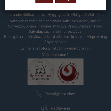
Vi ger råd och vägleder våra kunder att skapa sin vinstil med
hjälp av ovanligt bra viner i alla prisklasser.
Lärande, Hållbarhet och Hygglighet är viktigt på Vinfolket.
Våra varumärken är bland andra Adler Schnabler, Vivera,
Corvezzo, Lucien Traminer, Mas que Vinos, Deresen, Flaio,
Salvalai, Cacina Belmonte, Dúva.
Boka gärna en vinlåda, ett bord eller varför inte en vinprovning
så syns vi snart.
Länge leve folkets rätt till ovanligt bra vin.
Vi är medlemar i
Ovanligt bra viner
Rådgivning