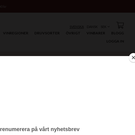
00 kr
SVENSKA
DANSK
VINREGIONER
DRUVSORTER
ÖVRIGT
VINBARER
BLOGG
LOGGA IN
LÄNKAR
lkor
Skatteverket