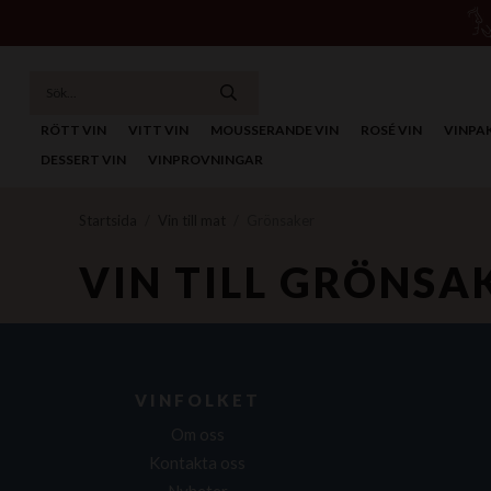
RÖTT VIN
VITT VIN
MOUSSERANDE VIN
ROSÉ VIN
VINPA
DESSERT VIN
VINPROVNINGAR
Startsida
/
Vin till mat
/
Grönsaker
VIN TILL GRÖNSA
VINFOLKET
Om oss
Kontakta oss