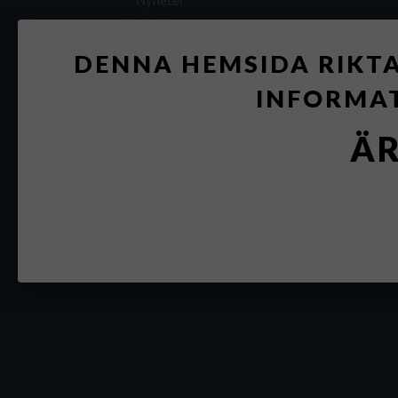
Nyheter
Nyhetsbrev
DENNA HEMSIDA RIKTA
INFORMA
ÄR
Vi har fysisk vinbar på två ställen i Stockholm
Vi ger råd och väg
Våra varumärken är bland andra Adler Sc
Boka 