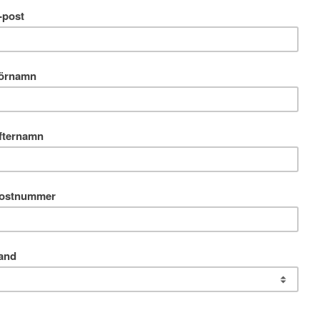
25 ÅR OCH INNEHÅLLER
DRYCKER.
RE?
an. Och via vinfolket.se webbshop på denna sida.
i alla prisklasser.
 Flaio, Salvalai, Cacina Belmonte, Dúva.
snart.