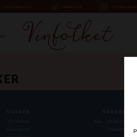
Ovanligt bra viner
Rådgivning
Fri frakt över 8
KET
KER
GUIDER
SÄKERHET
Vin till mat
Köp- och leveransvil
Druvsorter
Om cookies