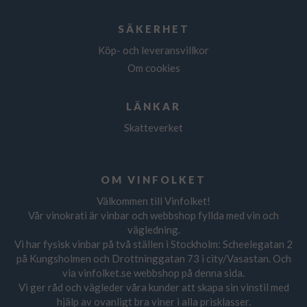
SÄKERHET
Köp- och leveransvillkor
Om cookies
LÄNKAR
Skatteverket
OM VINFOLKET
Välkommen till Vinfolket!
Vår vinokrati är vinbar och webbshop fyllda med vin och
vägledning.
Vi har fysisk vinbar på två ställen i Stockholm: Scheelegatan 2
på Kungsholmen och Drottninggatan 73 i city/Vasastan. Och
via vinfolket.se webbshop på denna sida.
Vi ger råd och vägleder våra kunder att skapa sin vinstil med
hjälp av ovanligt bra viner i alla prisklasser.