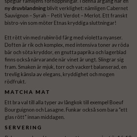
speglar familjens förhoppningar. I denna årgång har en
ny druvblandning
blivit verklighet: nämligen Cabernet
Sauvignon – Syrah – Petit Verdot – Merlot. Ett franskt
bistro-vin som möter Etnas kryddiga sluttningar!
Ett rött vin med rubinröd färg med violetta nyanser.
Doften är rik och komplex, med intensiva toner av röda
bär och söta kryddor, en gnutta paprika och lagerblad
finns också närvarande när vinet är ungt. Slingrar sig
fram. Smaken är mjuk, torr och vackert balanserad, en
trevlig känsla av elegans, kryddighet och mogen
rödfrukt.
MATCHA MAT
Ett bra val till alla typer av långkok till exempel Boeuf
Bourguignon och Lasagne. Funkar också som bara ”ett
glas rött” innan middagen.
SERVERING