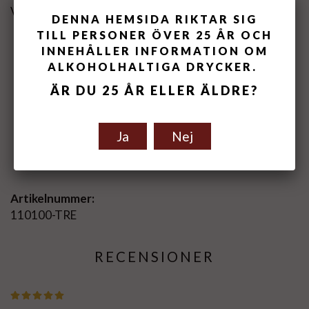
Vivera Terra dei Sogni Sicilia Rosso on Vivino
DENNA HEMSIDA RIKTAR SIG
TILL PERSONER ÖVER 25 ÅR OCH
INNEHÅLLER INFORMATION OM
ALKOHOLHALTIGA DRYCKER.
ÄR DU 25 ÅR ELLER ÄLDRE?
Ja
Nej
Spara som favorit
Artikelnummer:
110100-TRE
RECENSIONER