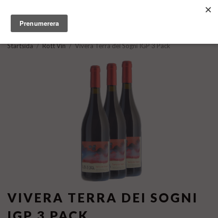
Startsida
/
Rött Vin
/
Vivera Terra dei Sogni IGP 3 Pack
VIVERA TERRA DEI SOGNI
IGP 3 PACK