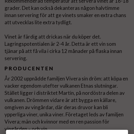
Rekommenderad temperatur att servera vinet är 16-18
grader. Det kan också dekanteras någon halvtimme
innan servering för att ge vinets smaker en extra chans
att utvecklas lite extra tydligt.
Vinet är färdig att drickas när du köper det.
Lagringspotentialen är 2-4 år. Detta är ett vin som
tjänar på att få vila i cirka 12 månader på flaska innan
servering.
PRODUCENTEN
År 2002 uppnådde familjen Vivera sin dröm: att köpa en
vacker egendom utefter vulkanen Etnas slutningar.
Stället ligger i distriktet Martin, på nordöstra delen av
vulkanen. Drömmen vidare är att bygga en källare,
omgiven av vingårdar, där deras druvor kan bli
ypperliga viner, unika viner. Företaget leds av familjen
Vivera; män och kvinnor med en ren passion för
vingården – och vin.