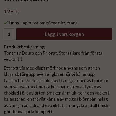
129 kr
Finns i lager för omgående leverans
Lägg i varukorgen
Produktbeskrivning:
Toner av Douro och Priorat. Storsäljare från första
veckan!!!
Ett rött vin med djupt mörkröda nyans som ger en
klassisk färgupplevelse i glaset när vi häller upp
Garnacha. Doften är rik, med tydliga toner av björnbär
som samsas med mörka körsbär och en antydan av
choklad följt av örter. Smaken är mjuk, torr och vackert
balanserad, en trevlig känsla av mogna björnbär inslag
av vanilj från åldrande på ekfat. En lång, kraftfull finish
gör denna pärla komplett.