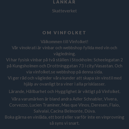
LÄNKAR
Skatteverket
OM VINFOLKET
Välkommen till Vinfolket!
Vår vinokrati är vinbar och webbshop fyllda med vin och
vägledning.
Vi har fysisk vinbar på två ställen i Stockholm: Scheelegatan 2
på Kungsholmen och Drottninggatan 73 i city/Vasastan. Och
via vinfolket.se webbshop på denna sida.
Vi ger råd och vägleder våra kunder att skapa sin vinstil med
hjälp av ovanligt bra viner i alla prisklasser.
Lärande, Hållbarhet och Hygglighet är viktigt på Vinfolket.
Våra varumärken är bland andra Adler Schnabler, Vivera,
Corvezzo, Lucien Traminer, Mas que Vinos, Deresen, Flaio,
Salvalai, Cacina Belmonte, Dúva.
Boka gärna en vinlåda, ett bord eller varför inte en vinprovning
så syns vi snart.