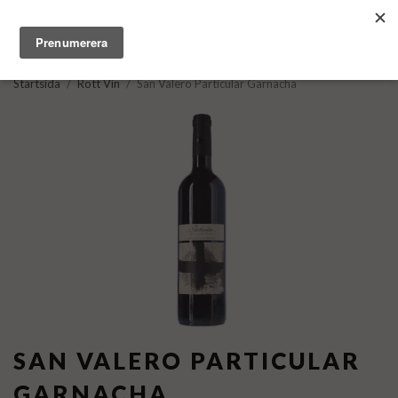
Startsida
/
Rött Vin
/
San Valero Particular Garnacha
SAN VALERO PARTICULAR
GARNACHA