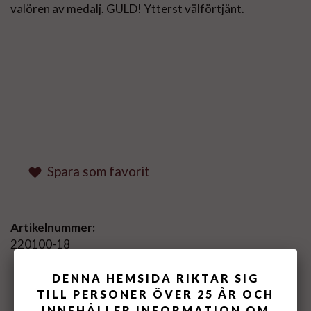
valören av medalj. GULD! Ytterst välförtjänt.
Spara som favorit
Artikelnummer:
220100-18
DENNA HEMSIDA RIKTAR SIG
MEDELBETYG
3
/5 BASERAT PÅ
3
TILL PERSONER ÖVER 25 ÅR OCH
ST RÖSTER.
INNEHÅLLER INFORMATION OM