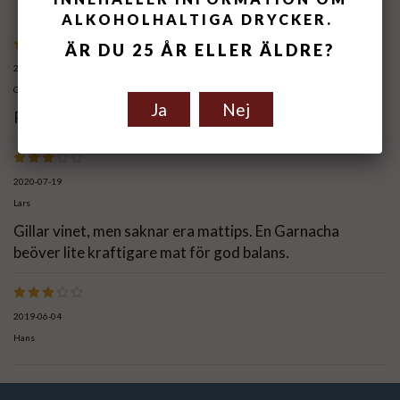
ALKOHOLHALTIGA DRYCKER.
ÄR DU 25 ÅR ELLER ÄLDRE?
2026-08-06
Gunilla
Ja
Nej
Prisvärt
2020-07-19
Lars
Gillar vinet, men saknar era mattips. En Garnacha
beöver lite kraftigare mat för god balans.
2019-06-04
Hans