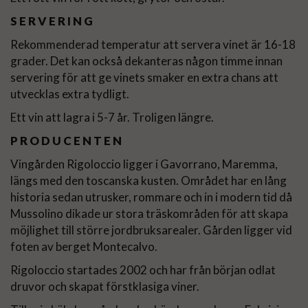
SERVERING
Rekommenderad temperatur att servera vinet är 16-18
grader. Det kan också dekanteras någon timme innan
servering för att ge vinets smaker en extra chans att
utvecklas extra tydligt.
Ett vin att lagra i 5-7 år. Troligen längre.
PRODUCENTEN
Vingården Rigoloccio ligger i Gavorrano, Maremma,
längs med den toscanska kusten. Området har en lång
historia sedan utrusker, rommare och in i modern tid då
Mussolino dikade ur stora träskområden för att skapa
möjlighet till större jordbruksarealer. Gården ligger vid
foten av berget Montecalvo.
Rigoloccio startades 2002 och har från början odlat
druvor och skapat förstklasiga viner.