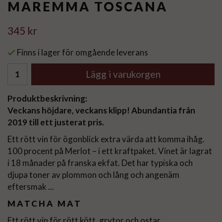
MAREMMA TOSCANA
345 kr
Finns i lager för omgående leverans
Lägg i varukorgen
Produktbeskrivning:
Veckans höjdare, veckans klipp! Abundantia från
2019 till ett justerat pris.
Ett rött vin för ögonblick extra värda att komma ihåg.
100 procent på Merlot – i ett kraftpaket. Vinet är lagrat
i 18 månader på franska ekfat. Det har typiska och
djupa toner av plommon och lång och angenäm
eftersmak ...
MATCHA MAT
Ett rött vin för rött kött, grytor och ostar.