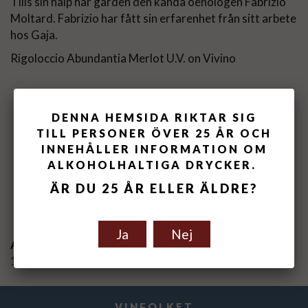
Tills sin hälp har gården den kända oenologen Fabrizio
Moltard. Fabrizio har fått sin erfarenhet från sitt arbete
hos Gaja.
Rigoloccio Abundantia Merlot U.V. on Vivino
DENNA HEMSIDA RIKTAR SIG
TILL PERSONER ÖVER 25 ÅR OCH
INNEHÅLLER INFORMATION OM
ALKOHOLHALTIGA DRYCKER.
Spara som favorit
ÄR DU 25 ÅR ELLER ÄLDRE?
Ja
Nej
Artikelnummer:
122101-18
VINFOLKET