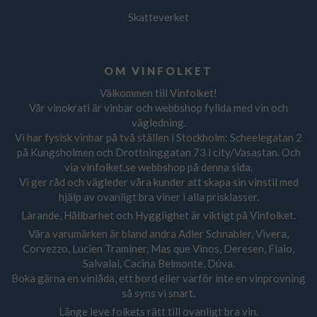
Skatteverket
OM VINFOLKET
Välkommen till Vinfolket!
Vår vinokrati är vinbar och webbshop fyllda med vin och
vägledning.
Vi har fysisk vinbar på två ställen i Stockholm: Scheelegatan 2
på Kungsholmen och Drottninggatan 73 i city/Vasastan. Och
via vinfolket.se webbshop på denna sida.
Vi ger råd och vägleder våra kunder att skapa sin vinstil med
hjälp av ovanligt bra viner i alla prisklasser.
Lärande, Hållbarhet och Hygglighet är viktigt på Vinfolket.
Våra varumärken är bland andra Adler Schnabler, Vivera,
Corvezzo, Lucien Traminer, Mas que Vinos, Deresen, Flaio,
Salvalai, Cacina Belmonte, Dúva.
Boka gärna en vinlåda, ett bord eller varför inte en vinprovning
så syns vi snart.
Länge leve folkets rätt till ovanligt bra vin.