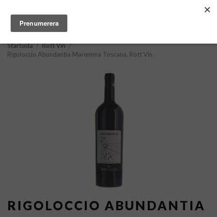
Startsida
/
Rött Vin
/
Rigoloccio Abundantia Maremma Toscana, Rött Vin
RIGOLOCCIO ABUNDANTIA