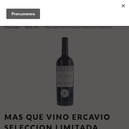
Startsida
/
Rött Vin
/
Mas que Vino Ercavio Seleccion Limitada
MAS QUE VINO ERCAVIO
SELECCION LIMITADA