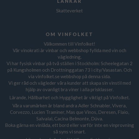
LÄNKAR
Skatteverket
OM VINFOLKET
Välkommen till Vinfolket!
Vår vinokrati är vinbar och webbshop fyllda med vin och
vägledning.
Vi har fysisk vinbar på två ställen i Stockholm: Scheelegatan 2
på Kungsholmen och Drottninggatan 73 i city/Vasastan. Och
via vinfolket.se webbshop på denna sida.
Vi ger råd och vägleder våra kunder att skapa sin vinstil med
hjälp av ovanligt bra viner i alla prisklasser.
Lärande, Hållbarhet och Hygglighet är viktigt på Vinfolket.
Våra varumärken är bland andra Adler Schnabler, Vivera,
Corvezzo, Lucien Traminer, Mas que Vinos, Deresen, Flaio,
Salvalai, Cacina Belmonte, Dúva.
Boka gärna en vinlåda, ett bord eller varför inte en vinprovning
så syns vi snart.