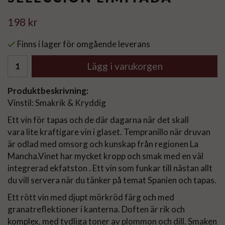
198 kr
Finns i lager för omgående leverans
Lägg i varukorgen
Produktbeskrivning:
Vinstil: Smakrik & Kryddig
Ett vin för tapas och de där dagarna när det skall
vara lite kraftigare vin i glaset. Tempranillo när druvan
är odlad med omsorg och kunskap från regionen La
Mancha.Vinet har mycket kropp och smak med en väl
integrerad ekfatston . Ett vin som funkar till nästan allt
du vill servera när du tänker på temat Spanien och tapas.
Ett rött vin med djupt mörkröd färg och med
granatreflektioner i kanterna. Doften är rik och
komplex, med tydliga toner av plommon och dill. Smaken