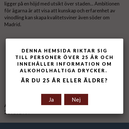
ligger på en höjd med utsikt över staden... Ambitionen
för ägarna är att visa att kunskap och erfarenhet av
vinodling kan skapa kvalitetsviner även söder om
Madrid.
DENNA HEMSIDA RIKTAR SIG
TILL PERSONER ÖVER 25 ÅR OCH
INNEHÅLLER INFORMATION OM
ALKOHOLHALTIGA DRYCKER.
ÄR DU 25 ÅR ELLER ÄLDRE?
Spara som favorit
Ja
Nej
Artikelnummer:
210101-XX