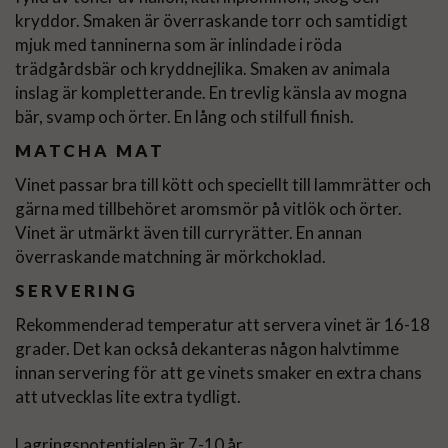
kryddor. Smaken är överraskande torr och samtidigt
mjuk med tanninerna som är inlindade i röda
trädgårdsbär och kryddnejlika. Smaken av animala
inslag är kompletterande. En trevlig känsla av mogna
bär, svamp och örter. En lång och stilfull finish.
MATCHA MAT
Vinet passar bra till kött och speciellt till lammrätter och
gärna med tillbehöret aromsmör på vitlök och örter.
Vinet är utmärkt även till curryrätter. En annan
överraskande matchning är mörkchoklad.
SERVERING
Rekommenderad temperatur att servera vinet är 16-18
grader. Det kan också dekanteras någon halvtimme
innan servering för att ge vinets smaker en extra chans
att utvecklas lite extra tydligt.
Lagringspotentialen är 7-10 år.