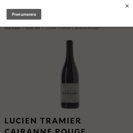
Startsida
/
Rött Vin
/
Lucien Tramier Cairanne Rouge
LUCIEN TRAMIER
CAIRANNE ROUGE