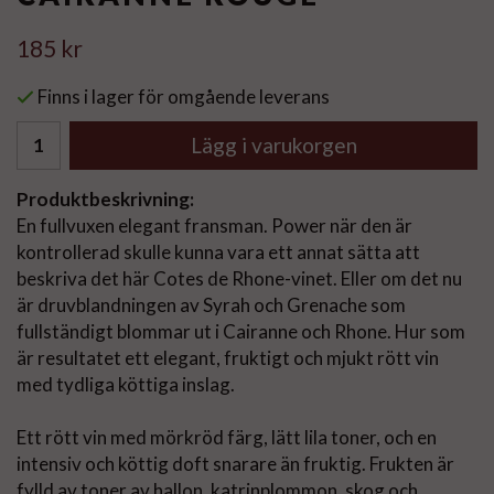
185 kr
Finns i lager för omgående leverans
Lägg i varukorgen
Produktbeskrivning:
En fullvuxen elegant fransman. Power när den är
kontrollerad skulle kunna vara ett annat sätta att
beskriva det här Cotes de Rhone-vinet. Eller om det nu
är druvblandningen av Syrah och Grenache som
fullständigt blommar ut i Cairanne och Rhone. Hur som
är resultatet ett elegant, fruktigt och mjukt rött vin
med tydliga köttiga inslag.
Ett rött vin med mörkröd färg, lätt lila toner, och en
intensiv och köttig doft snarare än fruktig. Frukten är
fylld av toner av hallon, katrinplommon, skog och