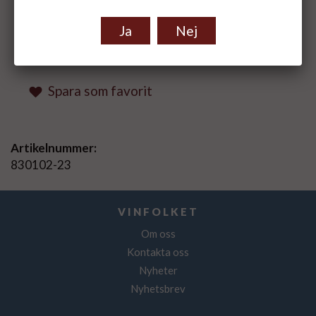
Ja
Nej
Spara som favorit
Artikelnummer:
830102-23
VINFOLKET
Om oss
Kontakta oss
Nyheter
Nyhetsbrev