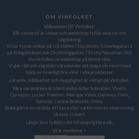
OM VINFOLKET
Välkommen till Vinfolket!
Vår vinokrati är vinbar och webbshop fyllda med vin och
vägledning.
Vi har fysisk vinbar på två ställen i Stockholm: Scheelegatan 2
på Kungsholmen och Drottninggatan 73 i city/Vasastan. Och
via vinfolket.se webbshop på denna sida.
Vi ger råd och vägleder våra kunder att skapa sin vinstil med
hjälp av ovanligt bra viner i alla prisklasser.
Lärande, Hållbarhet och Hygglighet är viktigt på Vinfolket.
Våra varumärken är bland andra Adler Schnabler, Vivera,
Corvezzo, Lucien Traminer, Mas que Vinos, Deresen, Flaio,
Salvalai, Cacina Belmonte, Dúva.
Boka gärna en vinlåda, ett bord eller varför inte en vinprovning
så syns vi snart.
Länge leve folkets rätt till ovanligt bra vin.
Vi är medlemar i