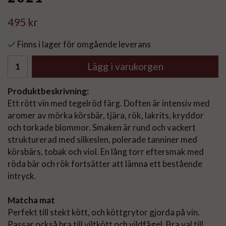
495 kr
Finns i lager för omgående leverans
Lägg i varukorgen
Produktbeskrivning:
Ett rött vin med tegelröd färg. Doften är intensiv med
aromer av mörka körsbär, tjära, rök, lakrits, kryddor
och torkade blommor. Smaken är rund och vackert
strukturerad med silkeslen, polerade tanniner med
körsbärs, tobak och viol. En lång torr eftersmak med
röda bär och rök fortsätter att lämna ett bestående
intryck.
Matcha mat
Perfekt till stekt kött, och köttgrytor gjorda på vin.
Passar också bra till viltkött och vildfågel. Bra val till