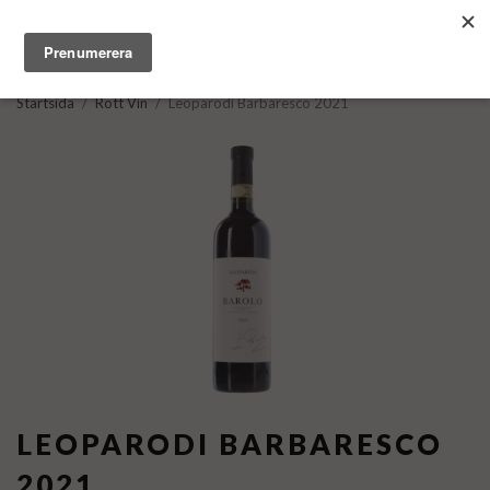
Startsida
/
Rött Vin
/
Leoparodi Barbaresco 2021
LEOPARODI BARBARESCO
2021