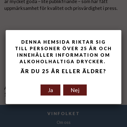
är mycket goda – lite publikfriande – som har fått
uppmärksamhet för kvalitet och prisvärdighet i press.
DENNA HEMSIDA RIKTAR SIG
TILL PERSONER ÖVER 25 ÅR OCH
INNEHÅLLER INFORMATION OM
ALKOHOLHALTIGA DRYCKER.
Spara som favorit
ÄR DU 25 ÅR ELLER ÄLDRE?
Artikelnummer:
Ja
Nej
119104-21
VINFOLKET
Om oss