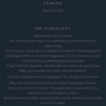
LÄNKAR
Skatteverket
OM VINFOLKET
Välkommen till Vinfolket!
Vår vinokrati är vinbar och webbshop fyllda med vin och
vägledning.
Vi har fysisk vinbar på två ställen i Stockholm: Scheelegatan 2
på Kungsholmen och Drottninggatan 73 i city/Vasastan. Och
via vinfolket.se webbshop på denna sida.
Vi ger råd och vägleder våra kunder att skapa sin vinstil med
hjälp av ovanligt bra viner i alla prisklasser.
Lärande, Hållbarhet och Hygglighet är viktigt på Vinfolket.
Våra varumärken är bland andra Adler Schnabler, Vivera,
Corvezzo, Lucien Traminer, Mas que Vinos, Deresen, Flaio,
Salvalai, Cacina Belmonte, Dúva.
Boka gärna en vinlåda, ett bord eller varför inte en vinprovning
så syns vi snart.