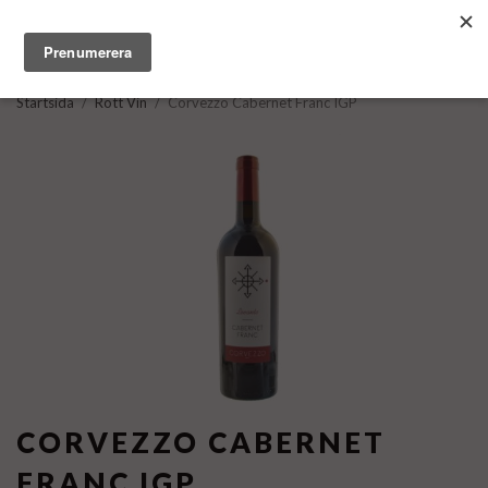
Startsida
/
Rött Vin
/
Corvezzo Cabernet Franc IGP
CORVEZZO CABERNET
FRANC IGP