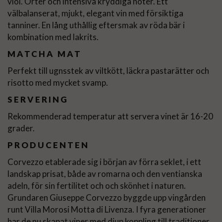
viol. Örter och intensiva kryddiga noter. Ett
välbalanserat, mjukt, elegant vin med försiktiga
tanniner. En lång uthållig eftersmak av röda bär i
kombination med lakrits.
MATCHA MAT
Perfekt till ugnsstek av viltkött, läckra pastarätter och
risotto med mycket svamp.
SERVERING
Rekommenderad temperatur att servera vinet är 16-20
grader.
PRODUCENTEN
Corvezzo etablerade sig i början av förra seklet, i ett
landskap prisat, både av romarna och den ventianska
adeln, för sin fertilitet och och skönhet i naturen.
Grundaren Giuseppe Corvezzo byggde upp vingården
runt Villa Morosi Motta di Livenza. I fyra generationer
har de nu skapat viner med djup koppling till traditioner,