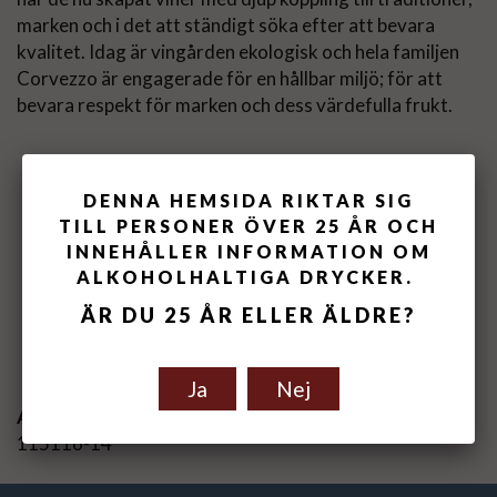
marken och i det att ständigt söka efter att bevara
kvalitet. Idag är vingården ekologisk och hela familjen
Corvezzo är engagerade för en hållbar miljö; för att
bevara respekt för marken och dess värdefulla frukt.
DENNA HEMSIDA RIKTAR SIG
TILL PERSONER ÖVER 25 ÅR OCH
INNEHÅLLER INFORMATION OM
ALKOHOLHALTIGA DRYCKER.
ÄR DU 25 ÅR ELLER ÄLDRE?
Spara som favorit
Ja
Nej
Artikelnummer:
115116-14