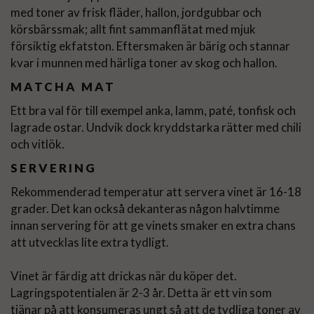
med toner av frisk fläder, hallon, jordgubbar och
körsbärssmak; allt fint sammanflätat med mjuk
försiktig ekfatston. Eftersmaken är bärig och stannar
kvar i munnen med härliga toner av skog och hallon.
MATCHA MAT
Ett bra val för till exempel anka, lamm, paté, tonfisk och
lagrade ostar. Undvik dock kryddstarka rätter med chili
och vitlök.
SERVERING
Rekommenderad temperatur att servera vinet är 16-18
grader. Det kan också dekanteras någon halvtimme
innan servering för att ge vinets smaker en extra chans
att utvecklas lite extra tydligt.
Vinet är färdig att drickas när du köper det.
Lagringspotentialen är 2-3 år. Detta är ett vin som
tjänar på att konsumeras ungt så att de tydliga toner av