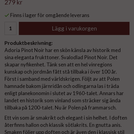
279 kr
Finns i lager för omgående leverans
Lägg i varukorgen
Produktbeskrivning:
Adoria Pinot Noir har en skön känsla av historik med
sina eleganta frukttoner. Svalodlad Pinot Noir. Det
skapar nyfikenhet. Tänk sen att en hel vinregions
kunskap och jordmån fått stå tillbaka i över 100 år.
Först i samband med världskrigen. Följt av att Polen
hamnade bakom järnridån och odlingarna las i träda
enligt planekonomin i slutet av 1960-talet. Annars har
landet en historik som vinland som sträcker sig ända
tillbaka på 1200-talet. Nu är Polen på frammarsch.
Ett vin som är smakrikt och elegant i sin helhet. I doften
återfinns hallon och klassik sötlakrits. En gnutta anis.
Smaken följer upp doften och är även den i klassisk stil