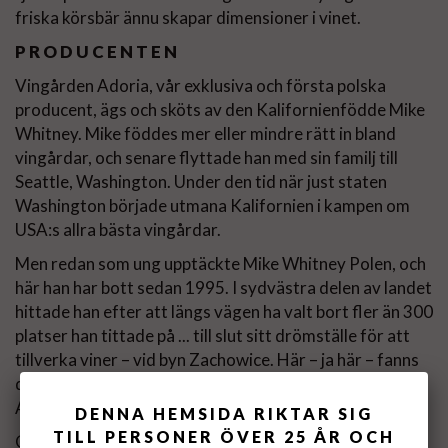
friska körsbär ännu skapar dimensioner i vinet.
PRODUCENTEN
Vingården Adoria, vår exklusiva och första polska
producent, ägs och sköts av den Kalifornienfödde Mike
Whitney. Mike föddes mer eller mindre rätt in bland
vingårdar, och senare flyttade han med sin familj till
Seattle, Washington. Under den tid när just staten
Washington började utmana Kalifornien i kampen om
USA:s allra bästa vingårdar.
Men redan som ung upptäckte Mike Whitney Polen, och
här han har bott sedan 1995. I sydvästra delen av landet
hittade han efter att längs vägen ha valt bort fler än 300
platser han tittade på ... till slut sitt drömställe för att
tillverka viner – vid byn Zachowice. Här – ja här – fanns
den optimala platsen för att utforma och utveckla
Adoria!
DENNA HEMSIDA RIKTAR SIG
TILL PERSONER ÖVER 25 ÅR OCH
Genom hårt arbete och resor över hela Europa, för att