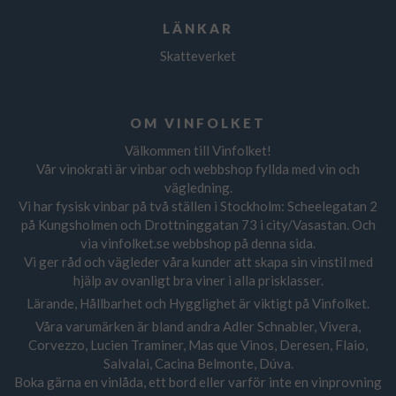
LÄNKAR
Skatteverket
OM VINFOLKET
Välkommen till Vinfolket!
Vår vinokrati är vinbar och webbshop fyllda med vin och
vägledning.
Vi har fysisk vinbar på två ställen i Stockholm: Scheelegatan 2
på Kungsholmen och Drottninggatan 73 i city/Vasastan. Och
via vinfolket.se webbshop på denna sida.
Vi ger råd och vägleder våra kunder att skapa sin vinstil med
hjälp av ovanligt bra viner i alla prisklasser.
Lärande, Hållbarhet och Hygglighet är viktigt på Vinfolket.
Våra varumärken är bland andra Adler Schnabler, Vivera,
Corvezzo, Lucien Traminer, Mas que Vinos, Deresen, Flaio,
Salvalai, Cacina Belmonte, Dúva.
Boka gärna en vinlåda, ett bord eller varför inte en vinprovning