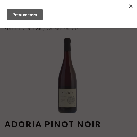
Startsida
/
Rött Vin
/
Adoria Pinot Noir
ADORIA PINOT NOIR