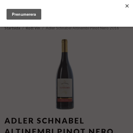
Startsida
/
Rött Vin
/
Adler Schnabel Altinembi Pinot Nero 2016
ADLER SCHNABEL
ALTINEMBI PINOT NERO