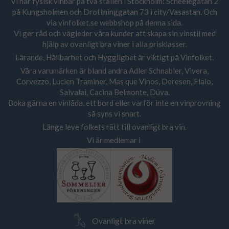
Vi har fysisk vinbar på två ställen i Stockholm: Scheelegatan 2
på Kungsholmen och Drottninggatan 73 i city/Vasastan. Och
via vinfolket.se webbshop på denna sida.
Vi ger råd och vägleder våra kunder att skapa sin vinstil med
hjälp av ovanligt bra viner i alla prisklasser.
Lärande, Hållbarhet och Hygglighet är viktigt på Vinfolket.
Våra varumärken är bland andra Adler Schnabler, Vivera,
Corvezzo, Lucien Traminer, Mas que Vinos, Deresen, Flaio,
Salvalai, Cacina Belmonte, Dúva.
Boka gärna en vinlåda, ett bord eller varför inte en vinprovning
så syns vi snart.
Länge leve folkets rätt till ovanligt bra vin.
Vi är medlemar i
Ovanligt bra viner