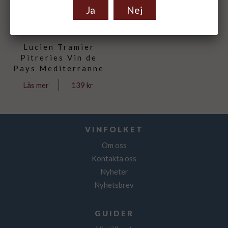
Ja
Nej
Lucien Tramier
Pitreries Vin de
Pays Mediterranne
139 kr
Läs mer
VINFOLKET
Om oss
Kontakta oss
Nyheter
Nyhetsbrev
GUIDER