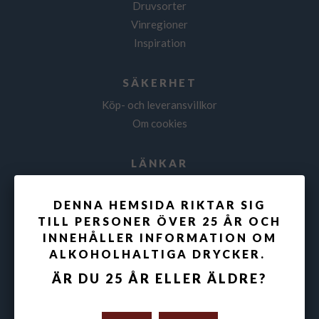
Druvsorter
Vinregioner
Inspiration
SÄKERHET
Köp- och leveransvillkor
Om cookies
LÄNKAR
Skatteverket
DENNA HEMSIDA RIKTAR SIG
TILL PERSONER ÖVER 25 ÅR OCH
INNEHÅLLER INFORMATION OM
OM VINFOLKET
ALKOHOLHALTIGA DRYCKER.
Välkommen till Vinfolket!
Vår vinokrati är vinbar och webbshop fyllda med vin och
ÄR DU 25 ÅR ELLER ÄLDRE?
vägledning.
Vi har fysisk vinbar på två ställen i Stockholm: Scheelegatan 2