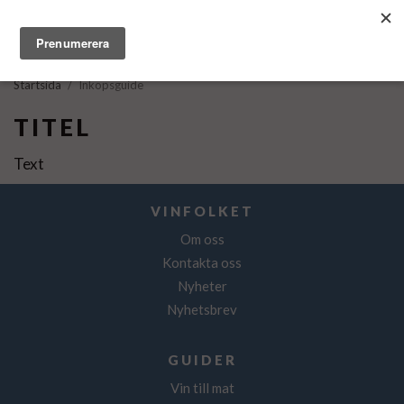
Startsida
/
Inköpsguide
TITEL
Text
VINFOLKET
Om oss
Kontakta oss
Nyheter
Nyhetsbrev
GUIDER
Vin till mat