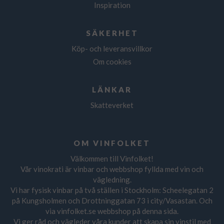
Inspiration
SÄKERHET
Köp- och leveransvillkor
Om cookies
LÄNKAR
Skatteverket
OM VINFOLKET
Välkommen till Vinfolket!
Vår vinokrati är vinbar och webbshop fyllda med vin och
vägledning.
Vi har fysisk vinbar på två ställen i Stockholm: Scheelegatan 2
på Kungsholmen och Drottninggatan 73 i city/Vasastan. Och
via vinfolket.se webbshop på denna sida.
Vi ger råd och vägleder våra kunder att skapa sin vinstil med