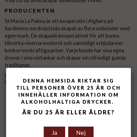
frisk citrus ännu skapar dimensioner i vinet.
PRODUCENTEN
St Maria La Palma är ett kooperativ i Alghero på
Sardiniens nordvästsida skapat av flera vinbönder med
egen mark. De skapade kooperativet för att kunna
tillverka vinerna modernt och samtidigt erbjuda mer
konkurrenskraftiga priser. Varje bonde har sina egna
druvor i sina vintankar och skapar sin stil enligt gamla
traditioner.
Santa Maria La Palma Blu Vermentino di Sardegna on
DENNA HEMSIDA RIKTAR SIG
Vivino
TILL PERSONER ÖVER 25 ÅR OCH
INNEHÅLLER INFORMATION OM
ALKOHOLHALTIGA DRYCKER.
ÄR DU 25 ÅR ELLER ÄLDRE?
Ja
Nej