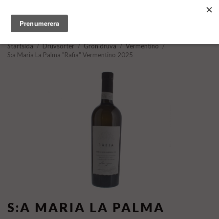
Startsida
/
Druvsorter
/
Grön druva
/
Vermentino
/
S:a Maria La Palma "Rafia" Vermentino 2025
S:A MARIA LA PALMA