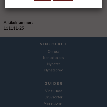
Spara som favorit
Artikelnummer:
111111-25
VINFOLKET
Om oss
Kontakta oss
Nyheter
Nyhetsbrev
GUIDER
Vin till mat
Druvsorter
Vinregioner