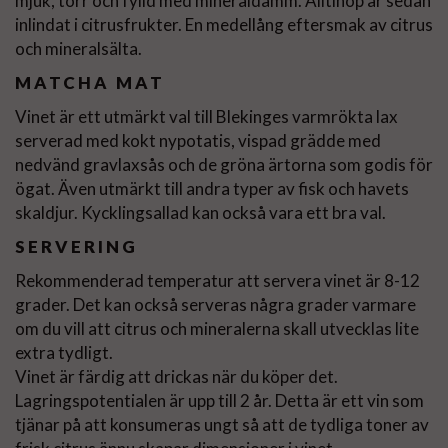
mjuk, torr och fylld med mineraldamm. Alltihop är sedan
inlindat i citrusfrukter. En medellång eftersmak av citrus
och mineralsälta.
MATCHA MAT
Vinet är ett utmärkt val till Blekinges varmrökta lax
serverad med kokt nypotatis, vispad grädde med
nedvänd gravlaxsås och de gröna ärtorna som godis för
ögat. Även utmärkt till andra typer av fisk och havets
skaldjur. Kycklingsallad kan också vara ett bra val.
SERVERING
Rekommenderad temperatur att servera vinet är 8-12
grader. Det kan också serveras några grader varmare
om du vill att citrus och mineralerna skall utvecklas lite
extra tydligt.
Vinet är färdig att drickas när du köper det.
Lagringspotentialen är upp till 2 år. Detta är ett vin som
tjänar på att konsumeras ungt så att de tydliga toner av