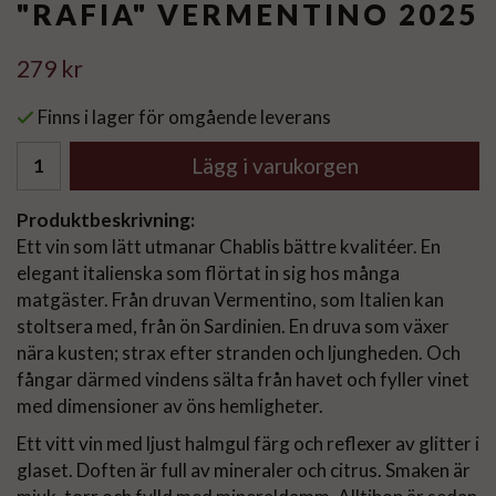
"RAFIA" VERMENTINO 2025
279 kr
Finns i lager för omgående leverans
Lägg i varukorgen
Produktbeskrivning:
Ett vin som lätt utmanar Chablis bättre kvalitéer. En
elegant italienska som flörtat in sig hos många
matgäster. Från druvan Vermentino, som Italien kan
stoltsera med, från ön Sardinien. En druva som växer
nära kusten; strax efter stranden och ljungheden. Och
fångar därmed vindens sälta från havet och fyller vinet
med dimensioner av öns hemligheter.
Ett vitt vin med ljust halmgul färg och reflexer av glitter i
glaset. Doften är full av mineraler och citrus. Smaken är