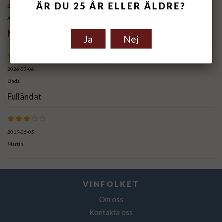
ÄR DU 25 ÅR ELLER ÄLDRE?
2026-02-12
Angelica
Mycket friskt, smakrikt och gott
Ja
Nej
2026-02-06
Linda
Fulländat
2019-06-05
Martin
VINFOLKET
Om oss
Kontakta oss