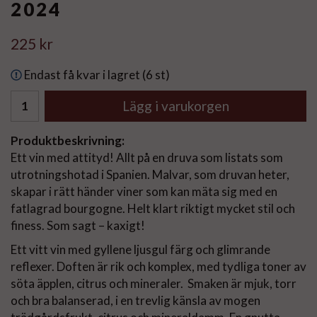
2024
225 kr
Endast få kvar i lagret (6 st)
Lägg i varukorgen
Produktbeskrivning:
Ett vin med attityd! Allt på en druva som listats som
utrotningshotad i Spanien. Malvar, som druvan heter,
skapar i rätt händer viner som kan mäta sig med en
fatlagrad bourgogne. Helt klart riktigt mycket stil och
finess. Som sagt – kaxigt!
Ett vitt vin med gyllene ljusgul färg och glimrande
reflexer. Doften är rik och komplex, med tydliga toner av
söta äpplen, citrus och mineraler. Smaken är mjuk, torr
och bra balanserad, i en trevlig känsla av mogen