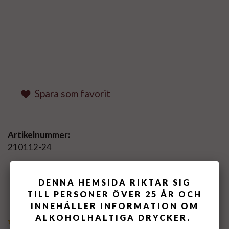
Spara som favorit
Artikelnummer:
210112-24
MEDELBETYG
4
/5 BASERAT PÅ
3
DENNA HEMSIDA RIKTAR SIG
ST RÖSTER.
TILL PERSONER ÖVER 25 ÅR OCH
INNEHÅLLER INFORMATION OM
ALKOHOLHALTIGA DRYCKER.