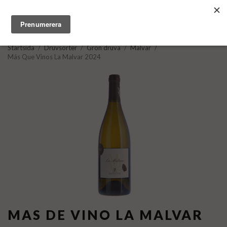
Startsida
/
Druvsorter
/
Grön druva
/
Malvar
/
Más Que Vinos La Malvar 2024
MAS DE VINO LA MALVAR