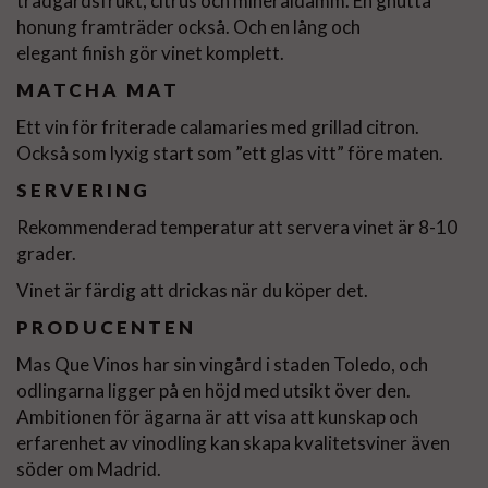
trädgårdsfrukt, citrus och mineraldamm. En gnutta
honung framträder också. Och en lång och
elegant finish gör vinet komplett.
MATCHA MAT
Ett vin för friterade calamaries med grillad citron.
Också som lyxig start som ”ett glas vitt” före maten.
SERVERING
Rekommenderad temperatur att servera vinet är 8-10
grader.
Vinet är färdig att drickas när du köper det.
PRODUCENTEN
Mas Que Vinos har sin vingård i staden Toledo, och
odlingarna ligger på en höjd med utsikt över den.
Ambitionen för ägarna är att visa att kunskap och
erfarenhet av vinodling kan skapa kvalitetsviner även
söder om Madrid.