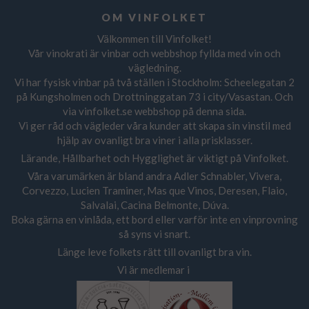
OM VINFOLKET
Välkommen till Vinfolket!
Vår vinokrati är vinbar och webbshop fyllda med vin och
vägledning.
Vi har fysisk vinbar på två ställen i Stockholm: Scheelegatan 2
på Kungsholmen och Drottninggatan 73 i city/Vasastan. Och
via vinfolket.se webbshop på denna sida.
Vi ger råd och vägleder våra kunder att skapa sin vinstil med
hjälp av ovanligt bra viner i alla prisklasser.
Lärande, Hållbarhet och Hygglighet är viktigt på Vinfolket.
Våra varumärken är bland andra Adler Schnabler, Vivera,
Corvezzo, Lucien Traminer, Mas que Vinos, Deresen, Flaio,
Salvalai, Cacina Belmonte, Dúva.
Boka gärna en vinlåda, ett bord eller varför inte en vinprovning
så syns vi snart.
Länge leve folkets rätt till ovanligt bra vin.
Vi är medlemar i