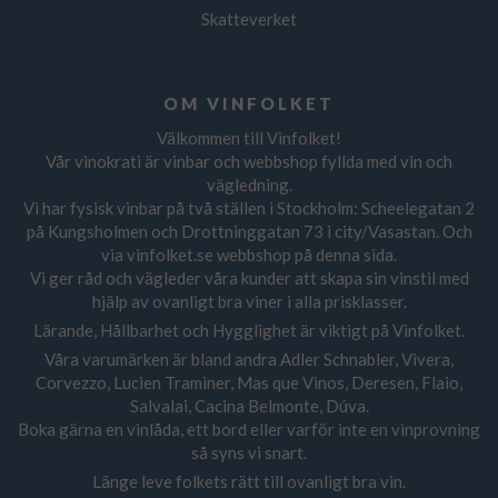
Skatteverket
OM VINFOLKET
Välkommen till Vinfolket!
Vår vinokrati är vinbar och webbshop fyllda med vin och
vägledning.
Vi har fysisk vinbar på två ställen i Stockholm: Scheelegatan 2
på Kungsholmen och Drottninggatan 73 i city/Vasastan. Och
via vinfolket.se webbshop på denna sida.
Vi ger råd och vägleder våra kunder att skapa sin vinstil med
hjälp av ovanligt bra viner i alla prisklasser.
Lärande, Hållbarhet och Hygglighet är viktigt på Vinfolket.
Våra varumärken är bland andra Adler Schnabler, Vivera,
Corvezzo, Lucien Traminer, Mas que Vinos, Deresen, Flaio,
Salvalai, Cacina Belmonte, Dúva.
Boka gärna en vinlåda, ett bord eller varför inte en vinprovning
så syns vi snart.
Länge leve folkets rätt till ovanligt bra vin.