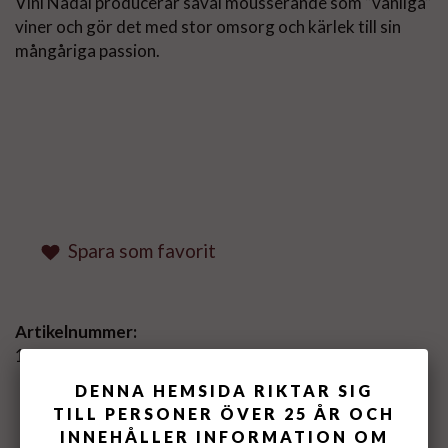
Vini Nadal producerar såväl mousserande som ”vanliga”
viner och gör det med stor omsorg och kärlek till sin
mångåriga passion.
Spara som favorit
Artikelnummer:
157101-XX
DENNA HEMSIDA RIKTAR SIG
TILL PERSONER ÖVER 25 ÅR OCH
MEDELBETYG
5
/5 BASERAT PÅ
3
INNEHÅLLER INFORMATION OM
ST RÖSTER.