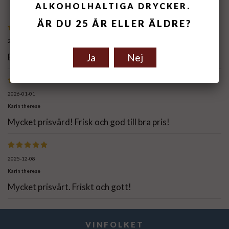
ALKOHOLHALTIGA DRYCKER.
ÄR DU 25 ÅR ELLER ÄLDRE?
2026-04-11
Ja
Nej
Bra vardagsbubbel.
2026-01-01
Karin therese
Mycket prisvärd! Frisk och god till bra pris!
2025-12-08
Karin therese
Mycket prisvärt. Friskt och gott!
VINFOLKET