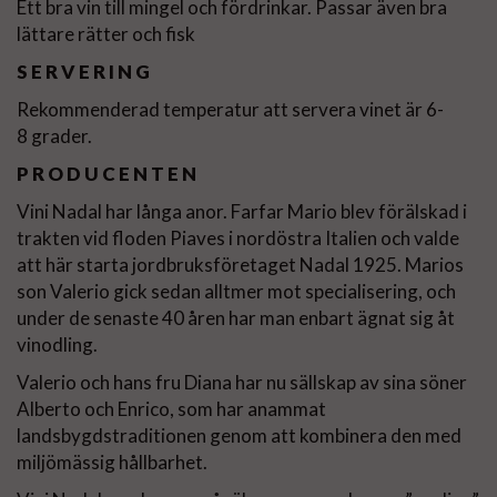
Ett bra vin till mingel och fördrinkar. Passar även bra
lättare rätter och fisk
SERVERING
Rekommenderad temperatur att servera vinet är 6-
8 grader.
PRODUCENTEN
Vini Nadal har långa anor. Farfar Mario blev förälskad i
trakten vid floden Piaves i nordöstra Italien och valde
att här starta jordbruksföretaget Nadal 1925. Marios
son Valerio gick sedan alltmer mot specialisering, och
under de senaste 40 åren har man enbart ägnat sig åt
vinodling.
Valerio och hans fru Diana har nu sällskap av sina söner
Alberto och Enrico, som har anammat
landsbygdstraditionen genom att kombinera den med
miljömässig hållbarhet.