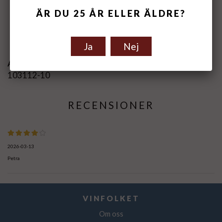
ÄR DU 25 ÅR ELLER ÄLDRE?
Spara som favorit
Ja
Nej
Artikelnummer:
103112-10
RECENSIONER
2026-03-13
Petra
VINFOLKET
Om oss