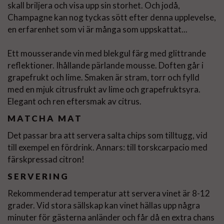
skall briljera och visa upp sin storhet. Och jodå,
Champagne kan nog tyckas sött efter denna upplevelse,
en erfarenhet som vi är många som uppskattat...
Ett mousserande vin med blekgul färg med glittrande
reflektioner. Ihållande pärlande mousse. Doften går i
grapefrukt och lime. Smaken är stram, torr och fylld
med en mjuk citrusfrukt av lime och grapefruktsyra.
Elegant och ren eftersmak av citrus.
MATCHA MAT
Det passar bra att servera salta chips som tilltugg, vid
till exempel en fördrink. Annars: till torskcarpacio med
färskpressad citron!
SERVERING
Rekommenderad temperatur att servera vinet är 8-12
grader. Vid stora sällskap kan vinet hällas upp några
minuter för gästerna anländer och får då en extra chans