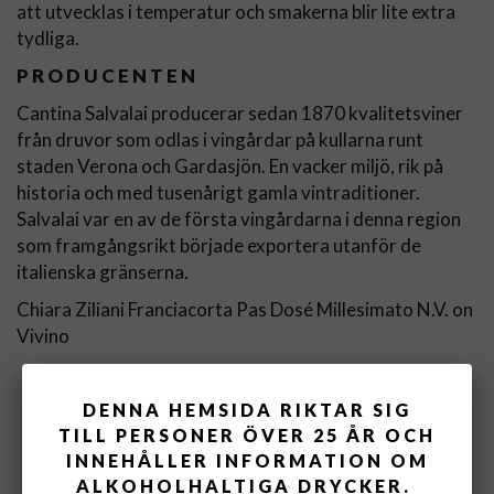
att utvecklas i temperatur och smakerna blir lite extra
tydliga.
PRODUCENTEN
Cantina Salvalai producerar sedan 1870 kvalitetsviner
från druvor som odlas i vingårdar på kullarna runt
staden Verona och Gardasjön. En vacker miljö, rik på
historia och med tusenårigt gamla vintraditioner.
Salvalai var en av de första vingårdarna i denna region
som framgångsrikt började exportera utanför de
italienska gränserna.
Chiara Ziliani Franciacorta Pas Dosé Millesimato N.V. on
Vivino
DENNA HEMSIDA RIKTAR SIG
TILL PERSONER ÖVER 25 ÅR OCH
INNEHÅLLER INFORMATION OM
ALKOHOLHALTIGA DRYCKER.