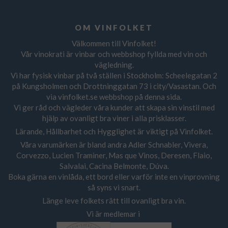
OM VINFOLKET
Välkommen till Vinfolket!
Vår vinokrati är vinbar och webbshop fyllda med vin och
vägledning.
Vi har fysisk vinbar på två ställen i Stockholm: Scheelegatan 2
på Kungsholmen och Drottninggatan 73 i city/Vasastan. Och
via vinfolket.se webbshop på denna sida.
Vi ger råd och vägleder våra kunder att skapa sin vinstil med
hjälp av ovanligt bra viner i alla prisklasser.
Lärande, Hållbarhet och Hygglighet är viktigt på Vinfolket.
Våra varumärken är bland andra Adler Schnabler, Vivera,
Corvezzo, Lucien Traminer, Mas que Vinos, Deresen, Flaio,
Salvalai, Cacina Belmonte, Dúva.
Boka gärna en vinlåda, ett bord eller varför inte en vinprovning
så syns vi snart.
Länge leve folkets rätt till ovanligt bra vin.
Vi är medlemar i