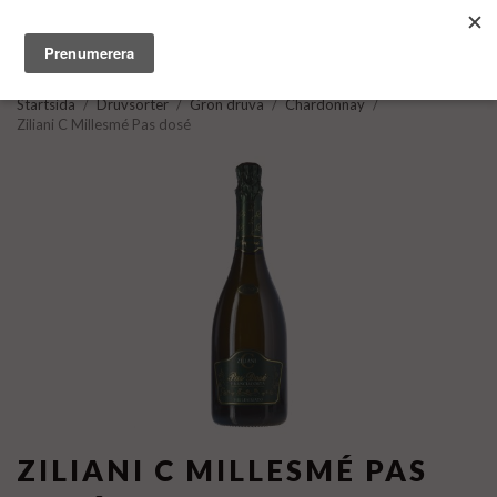
Startsida
/
Druvsorter
/
Grön druva
/
Chardonnay
/
Ziliani C Millesmé Pas dosé
ZILIANI C MILLESMÉ PAS