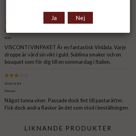
ST RÖSTER.
Ja
Nej
2026-05-02
Sven
VISCONTI VINPAKET Är en fantastisk Vinlåda. Varje
droppe är värd sin vikt i guld. Sublima smaker och en
bouquet som för dig till en sommardag i Italien.
2026-01-04
Mariam
Något tunna viner. Passade dock fint till pastarätter.
Fick dock andra flaskor än det som stod i beställningen.
LIKNANDE PRODUKTER