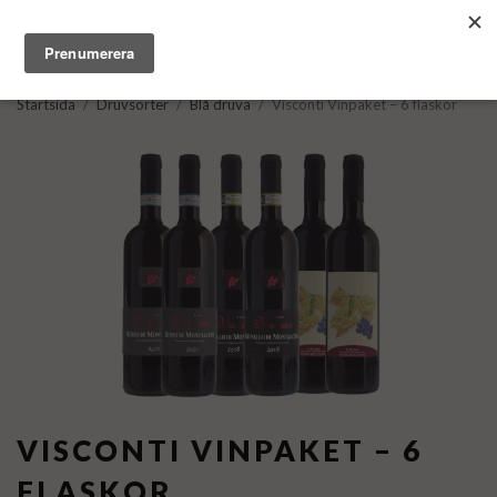
Startsida
/
Druvsorter
/
Blå druva
/
Visconti Vinpaket – 6 flaskor
VISCONTI VINPAKET – 6
FLASKOR