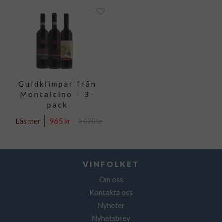
Guldklimpar från
Montalcino – 3-
pack
965 kr
Läs mer
1 020 kr
VINFOLKET
Om oss
Kontakta oss
Nyheter
Nyhetsbrev