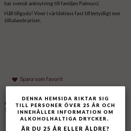
har svensk anknytning till familjen Palmucci.
Håll tillgodo! Viner i världsklass fast till betydligt mer
tilltalande priser.
Spara som favorit
DENNA HEMSIDA RIKTAR SIG
Artikelnummer:
TILL PERSONER ÖVER 25 ÅR OCH
155111-6PKT
INNEHÅLLER INFORMATION OM
ALKOHOLHALTIGA DRYCKER.
MEDELBETYG
4
/5 BASERAT PÅ
2
ÄR DU 25 ÅR ELLER ÄLDRE?