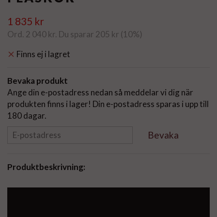
1 835 kr
Ord.
2 040 kr
. Du sparar
205 kr
(
10
%)
Finns ej i lagret
Bevaka produkt
Ange din e-postadress nedan så meddelar vi dig när
produkten finns i lager! Din e-postadress sparas i upp till
180 dagar.
Bevaka
Produktbeskrivning: