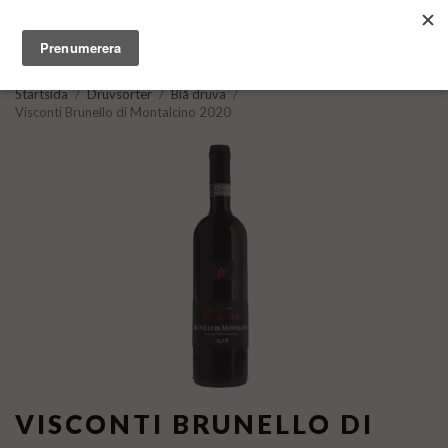
Startsida
/
Druvsorter
/
Blå druva
/
Visconti Brunello di Montalcino 2020
VISCONTI BRUNELLO DI