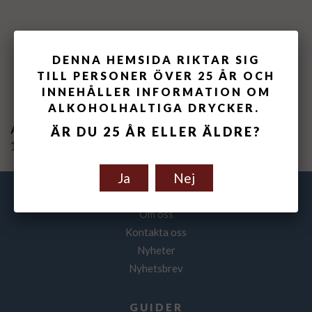
DENNA HEMSIDA RIKTAR SIG
Spara som favorit
TILL PERSONER ÖVER 25 ÅR OCH
INNEHÅLLER INFORMATION OM
ALKOHOLHALTIGA DRYCKER.
Artikelnummer:
ÄR DU 25 ÅR ELLER ÄLDRE?
155102-20
Ja
Nej
VINFOLKET
Om oss
Kontakta oss
Nyheter
Nyhetsbrev
GUIDER