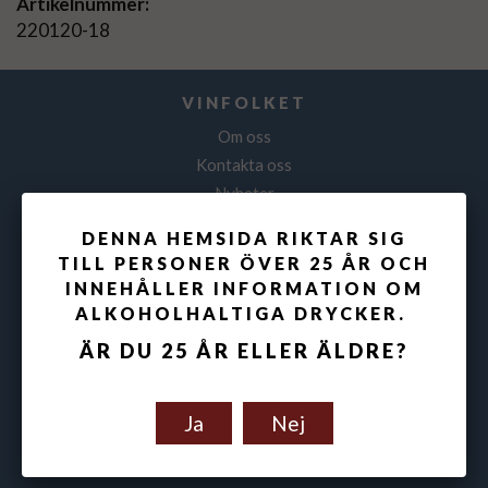
Artikelnummer:
220120-18
VINFOLKET
Om oss
Kontakta oss
Nyheter
Nyhetsbrev
DENNA HEMSIDA RIKTAR SIG
TILL PERSONER ÖVER 25 ÅR OCH
GUIDER
INNEHÅLLER INFORMATION OM
ALKOHOLHALTIGA DRYCKER.
Vin till mat
Druvsorter
ÄR DU 25 ÅR ELLER ÄLDRE?
Vinregioner
Inspiration
Ja
Nej
SÄKERHET