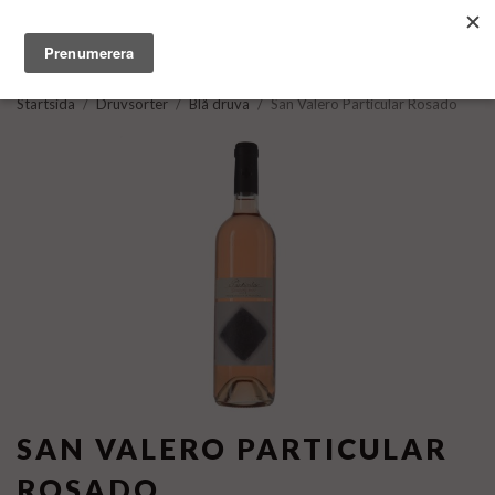
Startsida
/
Druvsorter
/
Blå druva
/
San Valero Particular Rosado
SAN VALERO PARTICULAR
ROSADO