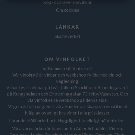
Köp- och leveransvillkor
Om cookies
LÄNKAR
Skatteverket
OM VINFOLKET
Välkommen till Vinfolket!
Vår vinokrati är vinbar och webbshop fyllda med vin och
vägledning.
Vi har fysisk vinbar på två ställen i Stockholm: Scheelegatan 2
på Kungsholmen och Drottninggatan 73 i city/Vasastan. Och
via vinfolket.se webbshop på denna sida.
Vi ger råd och vägleder våra kunder att skapa sin vinstil med
hjälp av ovanligt bra viner i alla prisklasser.
Lärande, Hållbarhet och Hygglighet är viktigt på Vinfolket.
Våra varumärken är bland andra Adler Schnabler, Vivera,
Corvezzo, Lucien Traminer, Mas que Vinos, Deresen, Flaio,