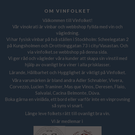
OM VINFOLKET
Välkommen till Vinfolket!
Vår vinokrati är vinbar och webbshop fyllda med vin och
vägledning.
Vi har fysisk vinbar på två ställen i Stockholm: Scheelegatan 2
på Kungsholmen och Drottninggatan 73 i city/Vasastan. Och
via vinfolket.se webbshop på denna sida.
Vi ger råd och vägleder våra kunder att skapa sin vinstil med
hjälp av ovanligt bra viner i alla prisklasser.
Lärande, Hållbarhet och Hygglighet är viktigt på Vinfolket.
Våra varumärken är bland andra Adler Schnabler, Vivera,
Corvezzo, Lucien Traminer, Mas que Vinos, Deresen, Flaio,
Salvalai, Cacina Belmonte, Dúva.
Boka gärna en vinlåda, ett bord eller varför inte en vinprovning
så syns vi snart.
Länge leve folkets rätt till ovanligt bra vin.
Vi är medlemar i