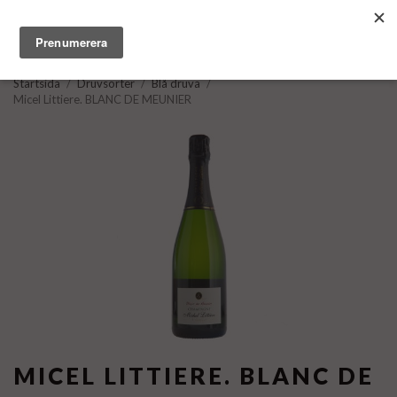
Startsida
/
Druvsorter
/
Blå druva
/
Micel Littiere. BLANC DE MEUNIER
MICEL LITTIERE. BLANC DE