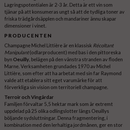
Lagringspotentialen är 2-3 år. Detta är ett vin som
tjänar på att konsumeras ungt så att de tydliga toner av
friska trädgårdsäpplen och mandariner ännu skapar
dimensioner i vinet.
PRODUCENTEN
Champagne Michel Littière är en klassisk
Récoltant
Manipulant
(odlarproducent) med bas i den pittoreska
byn
Oeuilly
, belägen på den vänstra stranden av floden
Marne. Verksamheten grundades 1970 av Michel
Littière, som efter att ha arbetat med sin far Raymond
valde att etablera sitt eget varumärke för att
förverkliga sin vision om territoriell champagne.
Terroir och Vingårdar
Familjen förvaltar 5,5 hektar mark som är extremt
uppdelad på 25 olika odlingslotter längs Oeuillys
böljande sydsluttningar. Denna fragmentering, i
kombination med den lerhaltiga jordmånen, ger en stor