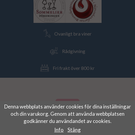
Ovanligt bra viner
Rådgivning
Fri frakt över 800 kr
Denna webbplats använder cookies för dina inställningar
och din varukorg. Genom att använda webbplatsen
godkänner du användandet av cookies.
Info
Stäng
Drift & produktion:
Wikinggruppen