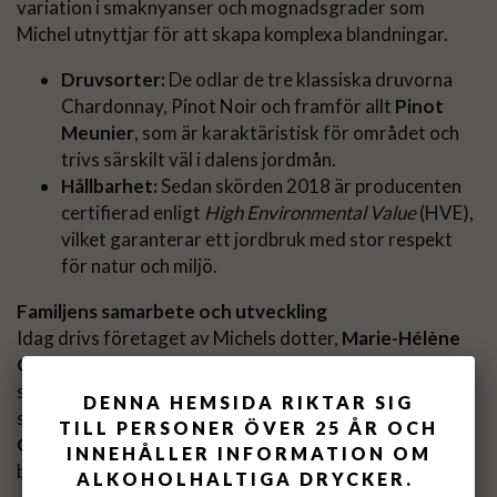
variation i smaknyanser och mognadsgrader som
Michel utnyttjar för att skapa komplexa blandningar.
Druvsorter:
De odlar de tre klassiska druvorna
Chardonnay, Pinot Noir och framför allt
Pinot
Meunier
, som är karaktäristisk för området och
trivs särskilt väl i dalens jordmån.
Hållbarhet:
Sedan skörden 2018 är producenten
certifierad enligt
High Environmental Value
(HVE),
vilket garanterar ett jordbruk med stor respekt
för natur och miljö.
Familjens samarbete och utveckling
Idag drivs företaget av Michels dotter,
Marie-Hélène
Chaumont
, som anslöt till verksamheten 1991 efter
sina studier i oenologi. En viktig vändpunkt för huset
DENNA HEMSIDA RIKTAR SIG
skedde när Marie-Hélène gifte sig med
François
TILL PERSONER ÖVER 25 ÅR OCH
Chaumont
, en oenolog och producent från Grand Cru-
INNEHÅLLER INFORMATION OM
byn Puisieulx.
ALKOHOLHALTIGA DRYCKER.