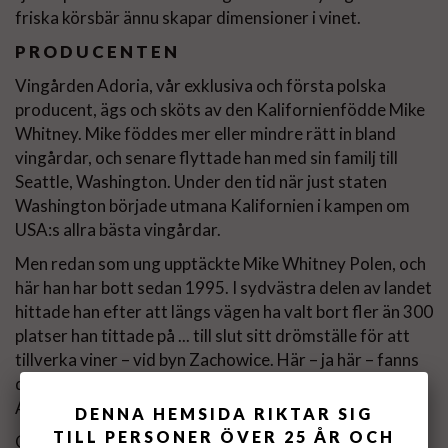
friska körsbär ännu skapar dimensioner i vinet.
PRODUCENTEN
Vingården Adoria, vår exklusiva och första polska
producent, ägs och sköts av den Kalifornienfödde Mike
Whitney. Mike föddes mer eller mindre rätt in bland
vingårdar, och senare flyttade han med sin familj till
Seattle, Washington. Under den tid när just staten
Washington började utmana Kalifornien i kampen om
USA:s allra bästa vingårdar.
Men redan som ung upptäckte Mike Whitney Polen, och
här han har bott sedan 1995. I sydvästra delen av landet
hittade han efter att längs vägen ha valt bort fler än 300
platser han tittade på ... till slut sitt drömställe för att
tillverka viner – vid byn Zachowice. Här – ja här – fanns
den optimala platsen för att utforma och utveckla
Adoria!
DENNA HEMSIDA RIKTAR SIG
TILL PERSONER ÖVER 25 ÅR OCH
Genom hårt arbete och resor över hela Europa, för att