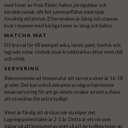
med toner av frisk fläder, hallon, jordgubbar och
körsbärssmak; allt fint sammanflätat med mjuk
försiktig ekfatston. Eftersmaken är bärig och stannar
kvar i munnen med härliga toner av skog och hallon.
MATCHA MAT
Ett bra val för till exempel anka, lamm, paté, tonfisk och
lagrade ostar. Undvik dock kryddstarka rätter med chili
och vitlök.
SERVERING
Rekommenderad temperatur att servera vinet är 16-18
grader. Det kan också dekanteras någon halvtimme
innan servering för att ge vinets smaker en extra chans
att utvecklas lite extra tydligt.
Vinet är färdig att drickas när du köper det.
Lagringspotentialen är 2-3 år. Detta är ett vin som
tjänar på att konsumeras ungt så att de tydliga toner av