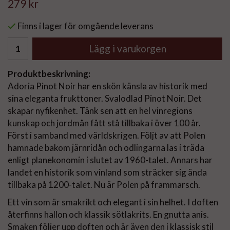
279 kr
Finns i lager för omgående leverans
Lägg i varukorgen
Produktbeskrivning:
Adoria Pinot Noir har en skön känsla av historik med
sina eleganta frukttoner. Svalodlad Pinot Noir. Det
skapar nyfikenhet. Tänk sen att en hel vinregions
kunskap och jordmån fått stå tillbaka i över 100 år.
Först i samband med världskrigen. Följt av att Polen
hamnade bakom järnridån och odlingarna las i träda
enligt planekonomin i slutet av 1960-talet. Annars har
landet en historik som vinland som sträcker sig ända
tillbaka på 1200-talet. Nu är Polen på frammarsch.
Ett vin som är smakrikt och elegant i sin helhet. I doften
återfinns hallon och klassik sötlakrits. En gnutta anis.
Smaken följer upp doften och är även den i klassisk stil