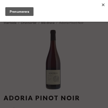
Startsida
/
Druvsorter
/
Blå druva
/
Adoria Pinot Noir
ADORIA PINOT NOIR