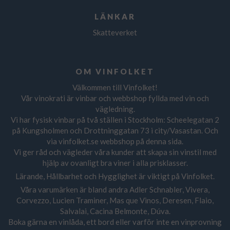
LÄNKAR
Skatteverket
OM VINFOLKET
Välkommen till Vinfolket!
Vår vinokrati är vinbar och webbshop fyllda med vin och
vägledning.
Vi har fysisk vinbar på två ställen i Stockholm: Scheelegatan 2
på Kungsholmen och Drottninggatan 73 i city/Vasastan. Och
via vinfolket.se webbshop på denna sida.
Vi ger råd och vägleder våra kunder att skapa sin vinstil med
hjälp av ovanligt bra viner i alla prisklasser.
Lärande, Hållbarhet och Hygglighet är viktigt på Vinfolket.
Våra varumärken är bland andra Adler Schnabler, Vivera,
Corvezzo, Lucien Traminer, Mas que Vinos, Deresen, Flaio,
Salvalai, Cacina Belmonte, Dúva.
Boka gärna en vinlåda, ett bord eller varför inte en vinprovning