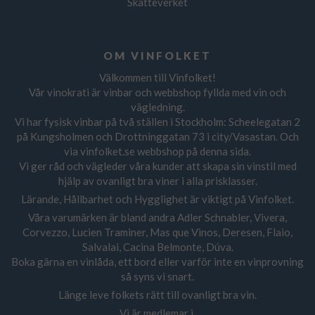
Skatteverket
OM VINFOLKET
Välkommen till Vinfolket!
Vår vinokrati är vinbar och webbshop fyllda med vin och
vägledning.
Vi har fysisk vinbar på två ställen i Stockholm: Scheelegatan 2
på Kungsholmen och Drottninggatan 73 i city/Vasastan. Och
via vinfolket.se webbshop på denna sida.
Vi ger råd och vägleder våra kunder att skapa sin vinstil med
hjälp av ovanligt bra viner i alla prisklasser.
Lärande, Hållbarhet och Hygglighet är viktigt på Vinfolket.
Våra varumärken är bland andra Adler Schnabler, Vivera,
Corvezzo, Lucien Traminer, Mas que Vinos, Deresen, Flaio,
Salvalai, Cacina Belmonte, Dúva.
Boka gärna en vinlåda, ett bord eller varför inte en vinprovning
så syns vi snart.
Länge leve folkets rätt till ovanligt bra vin.
Vi är medlemar i