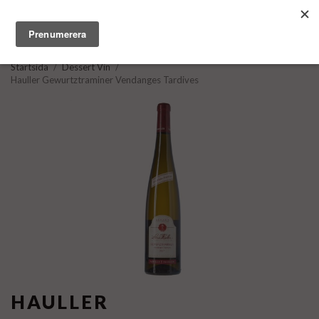
Startsida
/
Dessert Vin
/
Hauller Gewurtztraminer Vendanges Tardives
HAULLER