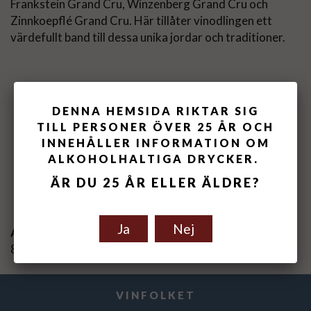
Frankstein Grand Cru, Winzenberg Grand Cru och
Zinnkoepflé Grand Cru. Här tillåter vinodlingen ett
värdefullt band till dessa unika jordar och traditioner.
DENNA HEMSIDA RIKTAR SIG
TILL PERSONER ÖVER 25 ÅR OCH
INNEHÅLLER INFORMATION OM
ALKOHOLHALTIGA DRYCKER.
Spara som favorit
ÄR DU 25 ÅR ELLER ÄLDRE?
Ja
Nej
Artikelnummer:
840110-17
VINFOLKET