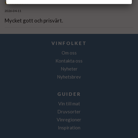
2026-04-11
Mycket gott och prisvärt.
VINFOLKET
Om oss
Kontakta oss
Nyheter
Nyhetsbrev
GUIDER
Vin till mat
Druvsorter
Vinregioner
Inspiration