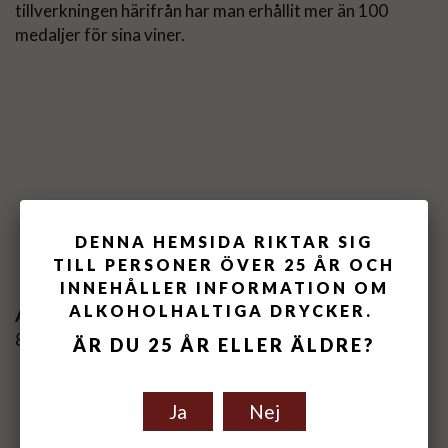
tillverkningen härifrån har man erhållit mer än 100
medaljer för sina viner.
Spara som favorit
DENNA HEMSIDA RIKTAR SIG
TILL PERSONER ÖVER 25 ÅR OCH
INNEHÅLLER INFORMATION OM
ALKOHOLHALTIGA DRYCKER.
Artikelnummer:
887100-21
ÄR DU 25 ÅR ELLER ÄLDRE?
RECENSIONER
Ja
Nej