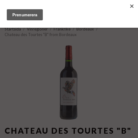
Startsida
/
Vinregioner
/
Frankrike
/
Bordeaux
/
Chateau des Tourtes "B" from Bordeaux
CHATEAU DES TOURTES "B"