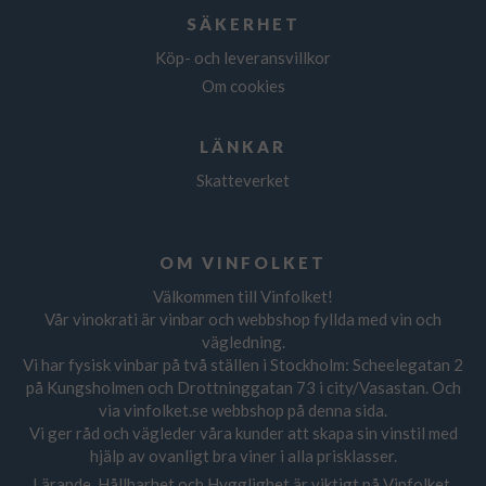
SÄKERHET
Köp- och leveransvillkor
Om cookies
LÄNKAR
Skatteverket
OM VINFOLKET
Välkommen till Vinfolket!
Vår vinokrati är vinbar och webbshop fyllda med vin och
vägledning.
Vi har fysisk vinbar på två ställen i Stockholm: Scheelegatan 2
på Kungsholmen och Drottninggatan 73 i city/Vasastan. Och
via vinfolket.se webbshop på denna sida.
Vi ger råd och vägleder våra kunder att skapa sin vinstil med
hjälp av ovanligt bra viner i alla prisklasser.
Lärande, Hållbarhet och Hygglighet är viktigt på Vinfolket.