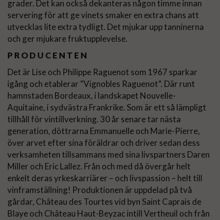
grader. Det kan också dekanteras någon timme innan
servering för att ge vinets smaker en extra chans att
utvecklas lite extra tydligt. Det mjukar upp tanninerna
och ger mjukare fruktupplevelse.
PRODUCENTEN
Det är Lise och Philippe Raguenot som 1967 sparkar
igång och etablerar ”Vignobles Raguenot”. Där runt
hamnstaden Bordeaux, i landskapet Nouvelle-
Aquitaine, i sydvästra Frankrike. Som är ett så lämpligt
tillhåll för vintillverkning. 30 år senare tar nästa
generation, döttrarna Emmanuelle och Marie-Pierre,
över arvet efter sina föräldrar och driver sedan dess
verksamheten tillsammans med sina livspartners Daren
Miller och Eric Lallez. Från och med då övergår helt
enkelt deras yrkeskarriärer – och livspassion – helt till
vinframställning! Produktionen är uppdelad på två
gårdar, Château des Tourtes vid byn Saint Caprais de
Blaye och Château Haut-Beyzac intill Vertheuil och från