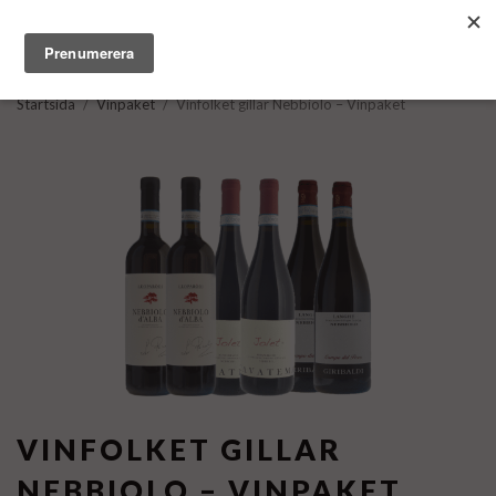
Startsida
/
Vinpaket
/
Vinfolket gillar Nebbiolo – Vinpaket
VINFOLKET GILLAR
NEBBIOLO – VINPAKET