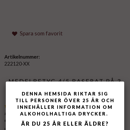
Spara som favorit
Artikelnummer:
222120-XX
MEDELBETYG
4
/5 BASERAT PÅ
3
ST RÖSTER.
DENNA HEMSIDA RIKTAR SIG
TILL PERSONER ÖVER 25 ÅR OCH
INNEHÅLLER INFORMATION OM
ALKOHOLHALTIGA DRYCKER.
2026-06-15
Rikard Emanuel
ÄR DU 25 ÅR ELLER ÄLDRE?
Utsökt!