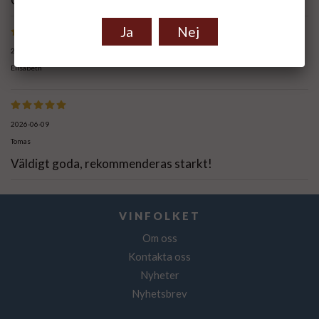
Ja
Nej
2026-06-11
Elisabeth
2026-06-09
Tomas
Väldigt goda, rekommenderas starkt!
VINFOLKET
Om oss
Kontakta oss
Nyheter
Nyhetsbrev