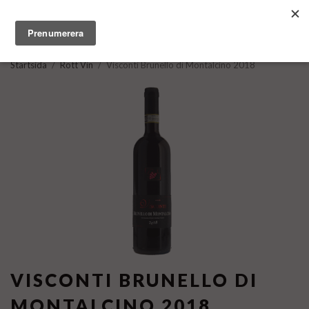
Startsida
/
Rött Vin
/
Visconti Brunello di Montalcino 2018
VISCONTI BRUNELLO DI
MONTALCINO 2018