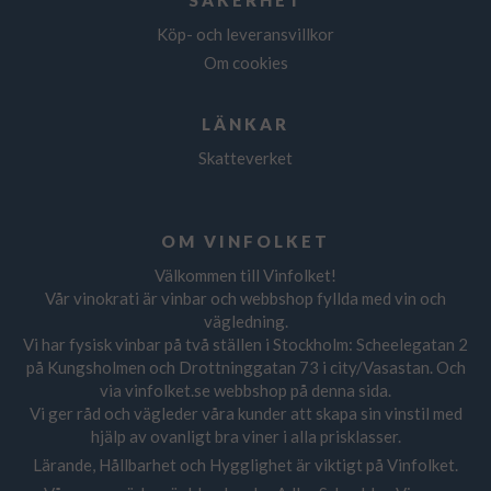
SÄKERHET
Köp- och leveransvillkor
Om cookies
LÄNKAR
Skatteverket
OM VINFOLKET
Välkommen till Vinfolket!
Vår vinokrati är vinbar och webbshop fyllda med vin och
vägledning.
Vi har fysisk vinbar på två ställen i Stockholm: Scheelegatan 2
på Kungsholmen och Drottninggatan 73 i city/Vasastan. Och
via vinfolket.se webbshop på denna sida.
Vi ger råd och vägleder våra kunder att skapa sin vinstil med
hjälp av ovanligt bra viner i alla prisklasser.
Lärande, Hållbarhet och Hygglighet är viktigt på Vinfolket.