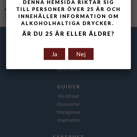
DENNA HEMSIDA RIKTAR SIG
Artikelnummer:
TILL PERSONER ÖVER 25 ÅR OCH
155102-18
INNEHÅLLER INFORMATION OM
ALKOHOLHALTIGA DRYCKER.
ÄR DU 25 ÅR ELLER ÄLDRE?
VINFOLKET
Om oss
Ja
Nej
Kontakta oss
Nyheter
Nyhetsbrev
GUIDER
Vin till mat
Druvsorter
Vinregioner
Inspiration