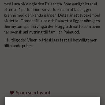
med Luca på Vingården Palazetta. Som vanligt letar vi
efter små pärlor inom vinvärlden som oftast ligger
granne med den kända gården. Detta är ett typexempel
på detta! Granne till Luca och Palazetta ligger nämligen
den mytomspunna vingården Poggio di Sotto som även
har svensk anknytning till familjen Palmucci.
Håll tillgodo! Viner i världsklass fast till betydligt mer
tilltalande priser.
Spara som favorit