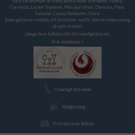
Våra varumärken är bland andra Adler Schnabler, Vivera,
Corvezzo, Lucien Traminer, Mas que Vinos, Deresen, Flaio,
Salvalai, Cacina Belmonte, Dúva.
Boka gärna en vinlåda, ett bord eller varför inte en vinprovning
så syns vi snart.
Länge leve folkets rätt till ovanligt bra vin.
Vi är medlemar i
Ovanligt bra viner
Rådgivning
Fri frakt över 800 kr