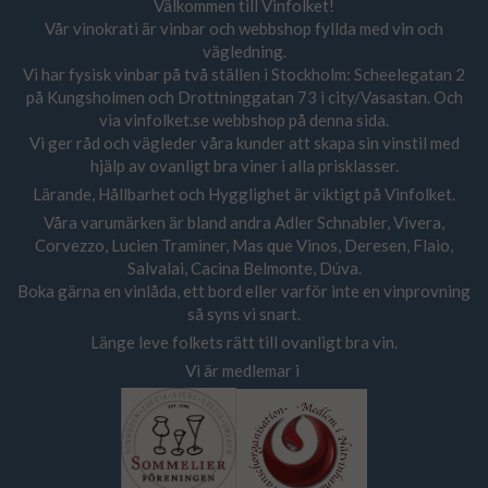
Välkommen till Vinfolket!
Vår vinokrati är vinbar och webbshop fyllda med vin och
vägledning.
Vi har fysisk vinbar på två ställen i Stockholm: Scheelegatan 2
på Kungsholmen och Drottninggatan 73 i city/Vasastan. Och
via vinfolket.se webbshop på denna sida.
Vi ger råd och vägleder våra kunder att skapa sin vinstil med
hjälp av ovanligt bra viner i alla prisklasser.
Lärande, Hållbarhet och Hygglighet är viktigt på Vinfolket.
Våra varumärken är bland andra Adler Schnabler, Vivera,
Corvezzo, Lucien Traminer, Mas que Vinos, Deresen, Flaio,
Salvalai, Cacina Belmonte, Dúva.
Boka gärna en vinlåda, ett bord eller varför inte en vinprovning
så syns vi snart.
Länge leve folkets rätt till ovanligt bra vin.
Vi är medlemar i