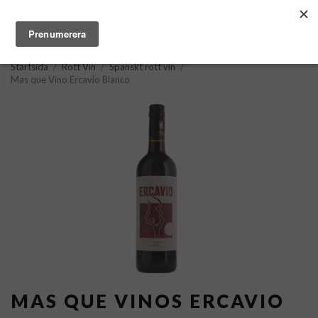
Startsida
/
Rött Vin
/
Spanskt rött vin
/
Mas que Vino Ercavio Blanco
MAS QUE VINOS ERCAVIO